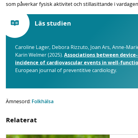
som påverkar fysisk aktivitet och stillasittande i vardagen
Läs studien
Caroline Lager, Debora Rizzuto, Joan Ars, Anne-Mar
Karin Welmer (2025).
Associations between device-
incidence of cardiovascular events in well-functio
European journal of preventitive cardiology.
Ämnesord:
Folkhälsa
Relaterat