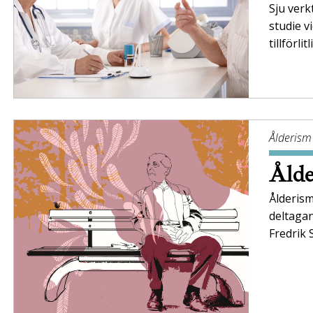
Sju verk
studie v
tillförli
Ålderism
Ålde
Ålderism
deltaga
Fredrik 