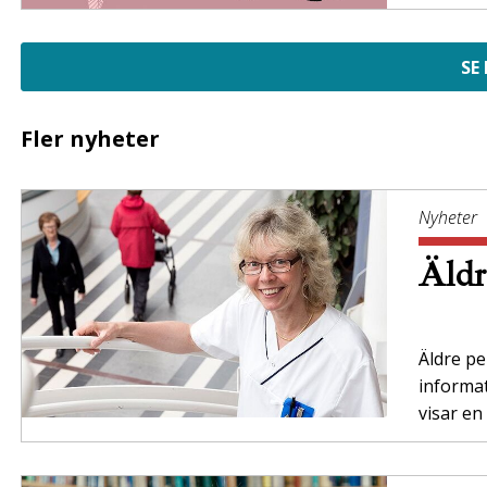
SE
Fler nyheter
Nyheter
Äldr
Äldre per
informa
visar en