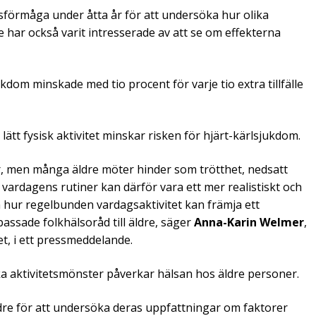
sförmåga under åtta år för att undersöka hur olika
 har också varit intresserade av att se om effekterna
ukdom minskade med tio procent för varje tio extra tillfälle
av lätt fysisk aktivitet minskar risken för hjärt-kärlsjukdom.
lar, men många äldre möter hinder som trötthet, nedsatt
i vardagens rutiner kan därför vara ett mer realistiskt och
m hur regelbunden vardagsaktivitet kan främja ett
passade folkhälsoråd till äldre, säger
Anna-Karin Welmer
,
et, i ett pressmeddelande.
ka aktivitetsmönster påverkar hälsan hos äldre personer.
dre för att undersöka deras uppfattningar om faktorer