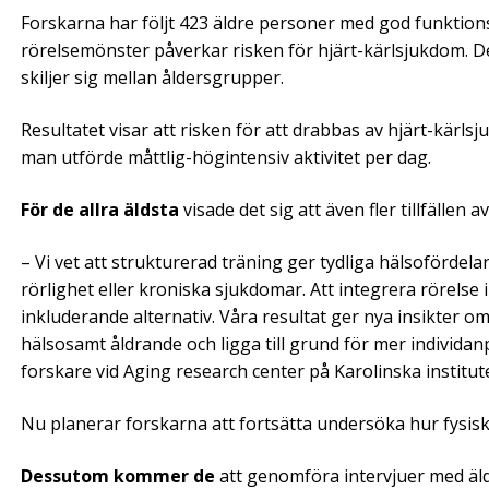
Forskarna har följt 423 äldre personer med god funktion
rörelsemönster påverkar risken för hjärt-kärlsjukdom. De
skiljer sig mellan åldersgrupper.
Resultatet visar att risken för att drabbas av hjärt-kärlsj
man utförde måttlig-högintensiv aktivitet per dag.
För de allra äldsta
visade det sig att även fler tillfällen 
– Vi vet att strukturerad träning ger tydliga hälsoförde
rörlighet eller kroniska sjukdomar. Att integrera rörelse 
inkluderande alternativ. Våra resultat ger nya insikter o
hälsosamt åldrande och ligga till grund för mer individan
forskare vid Aging research center på Karolinska institut
Nu planerar forskarna att fortsätta undersöka hur fysis
Dessutom kommer de
att genomföra intervjuer med äl