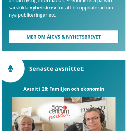
annan nyttig information. Prenumerera på vårt
särskilda
nyhetsbrev
för att bli uppdaterad om
nya publiceringar etc.
MER OM ÄICVS & NYHETSBREVET
Senaste avsnittet:
Avsnitt 28: Familjen och ekonomin