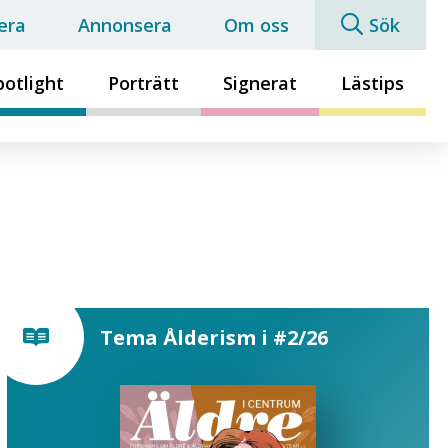
era
Annonsera
Om oss
Sök
potlight
Porträtt
Signerat
Lästips
Tema Ålderism i #2/26