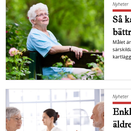
Nyheter
Så ka
bätt
Målet är 
särskil
kartläg
Nyheter
Enkl
äldr