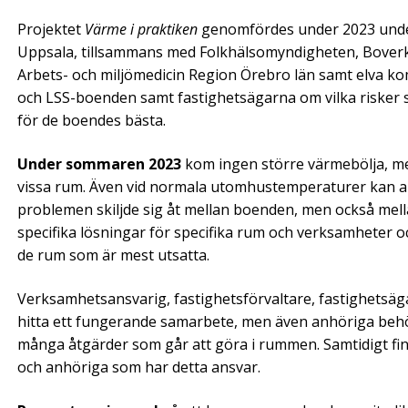
Projektet
Värme i praktiken
genomfördes under 2023 under
Uppsala, tillsammans med Folkhälsomyndigheten, Boverk
Arbets- och miljömedicin Region Örebro län samt elva k
och LSS-boenden samt fastighetsägarna om vilka risker s
för de boendes bästa.
Under sommaren 2023
kom ingen större värmebölja, men
vissa rum. Även vid normala utomhustemperaturer kan a
problemen skiljde sig åt mellan boenden, men också mellan 
specifika lösningar för specifika rum och verksamheter o
de rum som är mest utsatta.
Verksamhetsansvarig, fastighetsförvaltare, fastighetsä
hitta ett fungerande samarbete, men även anhöriga beh
många åtgärder som går att göra i rummen. Samtidigt finn
och anhöriga som har detta ansvar.