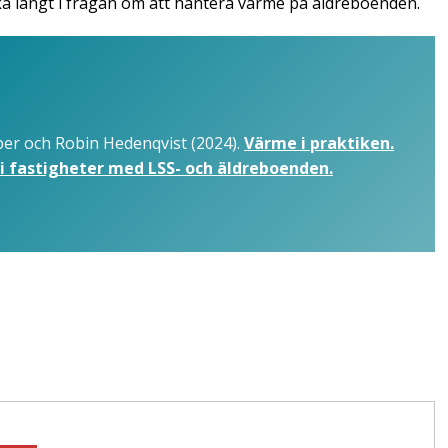
 långt i frågan om att hantera värme på äldreboenden.
er och Robin Hedenqvist (2024).
Värme i praktiken.
i fastigheter med LSS- och äldreboenden.