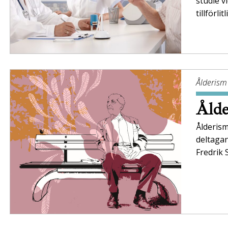
studie v
tillförli
Ålderism
Ålde
Ålderism
deltaga
Fredrik 