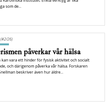
id Karolinska institutet. Enkla verktyg är lika
tliga som de…
 (#2/26)
rismen påverkar vår hälsa
 kan vara ett hinder för fysisk aktivitet och socialt
nde, och därigenom påverka vår hälsa. Forskaren
Snellman beskriver även hur äldre…