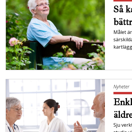
Så ka
bätt
Målet är 
särskil
kartläg
Nyheter
Enkl
äldr
Sju verk