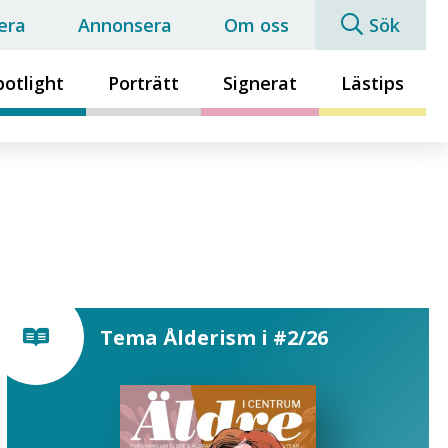
era
Annonsera
Om oss
Sök
potlight
Porträtt
Signerat
Lästips
Tema Ålderism i #2/26