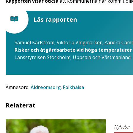
Rapporten visar också
att kommunerna har kommit olika
Läs rapporten
Samuel Karlström, Viktoria Vingmarker, Zandra Camb
Risker och åtgärdsarbete vid höga temperaturer 
Länsstyrelsen Stockholm, Uppsala och Västmanland.
Ämnesord:
Äldreomsorg
,
Folkhälsa
Relaterat
Nyheter