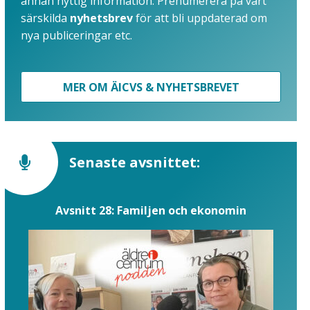
annan nyttig information. Prenumerera på vårt
särskilda
nyhetsbrev
för att bli uppdaterad om
nya publiceringar etc.
MER OM ÄICVS & NYHETSBREVET
Senaste avsnittet:
Avsnitt 28: Familjen och ekonomin