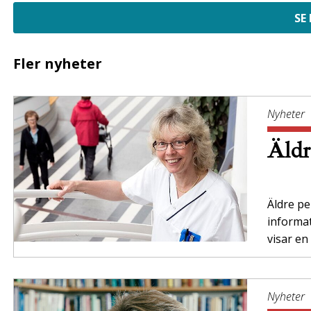
SE
Fler nyheter
Nyheter
Äldr
Äldre per
informa
visar en
Nyheter