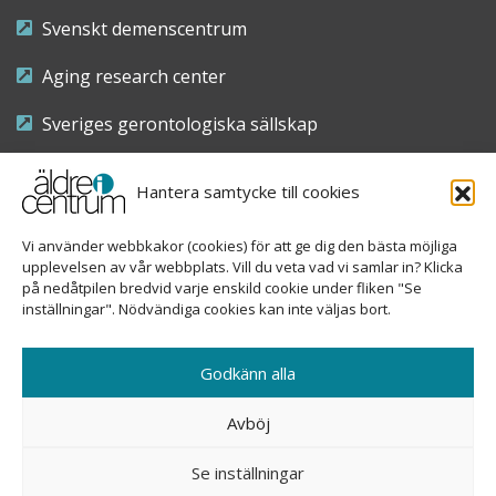
Svenskt demenscentrum
Aging research center
Sveriges gerontologiska sällskap
Riksföreningen för sjuksköterskor inom äldre- och
Hantera samtycke till cookies
demensvård
Vi använder webbkakor (cookies) för att ge dig den bästa möjliga
Nationellt kompetenscentrum anhöriga
upplevelsen av vår webbplats. Vill du veta vad vi samlar in? Klicka
på nedåtpilen bredvid varje enskild cookie under fliken "Se
inställningar". Nödvändiga cookies kan inte väljas bort.
Copyright © 2026 Äldre i centrum
Godkänn alla
Sveavägen 155, 113 46 Stockholm
Avböj
08-690 58 84
Se inställningar
info@aldreicentrum.se