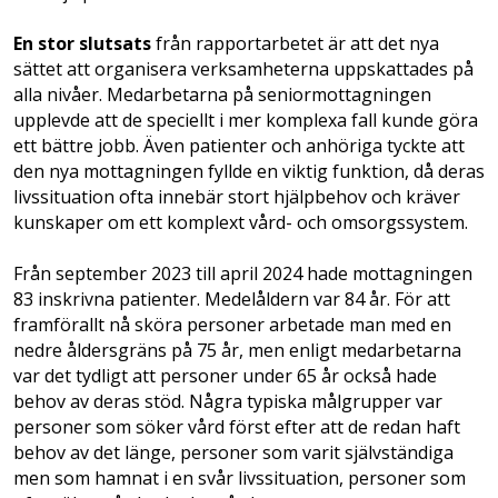
En stor slutsats
från rapportarbetet är att det nya
sättet att organisera verksamheterna uppskattades på
alla nivåer. Medarbetarna på seniormottagningen
upplevde att de speciellt i mer komplexa fall kunde göra
ett bättre jobb. Även patienter och anhöriga tyckte att
den nya mottagningen fyllde en viktig funktion, då deras
livssituation ofta innebär stort hjälpbehov och kräver
kunskaper om ett komplext vård- och omsorgssystem.
Från september 2023 till april 2024 hade mottagningen
83 inskrivna patienter. Medelåldern var 84 år. För att
framförallt nå sköra personer arbetade man med en
nedre åldersgräns på 75 år, men enligt medarbetarna
var det tydligt att personer under 65 år också hade
behov av deras stöd. Några typiska målgrupper var
personer som söker vård först efter att de redan haft
behov av det länge, personer som varit självständiga
men som hamnat i en svår livssituation, personer som