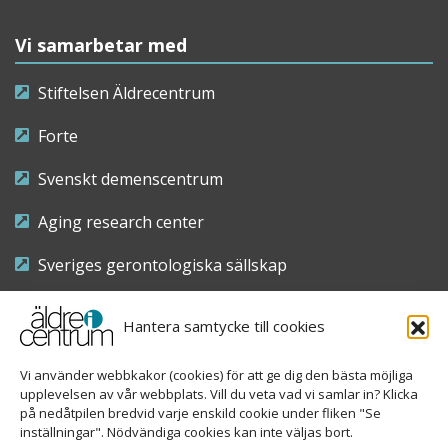
Vi samarbetar med
Stiftelsen Äldrecentrum
Forte
Svenskt demenscentrum
Aging research center
Sveriges gerontologiska sällskap
Riksföreningen för sjuksköterskor inom äldre- och
Hantera samtycke till cookies
demensvård
Vi använder webbkakor (cookies) för att ge dig den bästa möjliga
Nationellt kompetenscentrum anhöriga
upplevelsen av vår webbplats. Vill du veta vad vi samlar in? Klicka
på nedåtpilen bredvid varje enskild cookie under fliken "Se
inställningar". Nödvändiga cookies kan inte väljas bort.