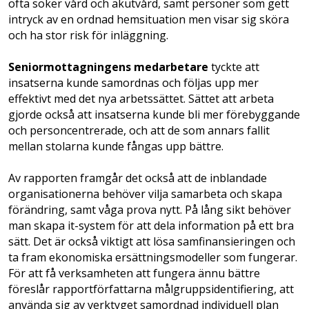
ofta söker vård och akutvård, samt personer som gett
intryck av en ordnad hemsituation men visar sig sköra
och ha stor risk för inläggning.
Seniormottagningens medarbetare
tyckte att
insatserna kunde samordnas och följas upp mer
effektivt med det nya arbetssättet. Sättet att arbeta
gjorde också att insatserna kunde bli mer förebyggande
och personcentrerade, och att de som annars fallit
mellan stolarna kunde fångas upp bättre.
Av rapporten framgår det också att de inblandade
organisationerna behöver vilja samarbeta och skapa
förändring, samt våga prova nytt. På lång sikt behöver
man skapa it-system för att dela information på ett bra
sätt. Det är också viktigt att lösa samfinansieringen och
ta fram ekonomiska ersättningsmodeller som fungerar.
För att få verksamheten att fungera ännu bättre
föreslår rapportförfattarna målgruppsidentifiering, att
använda sig av verktyget samordnad individuell plan