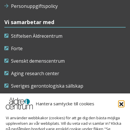
Personuppgiftspolicy
Vi samarbetar med
Stiftelsen Äldrecentrum
Forte
Svenskt demenscentrum
Aging research center
Sveriges gerontologiska sällskap
Riksföreningen för sjuksköterskor inom äldre- och
Hantera samtycke till cookies
demensvård
Vi använder webbkakor (cookies) för att ge dig den bästa möjliga
Nationellt kompetenscentrum anhöriga
upplevelsen av vår webbplats. Vill du veta vad vi samlar in? Klicka
på nedåtpilen bredvid varje enskild cookie under fliken "Se