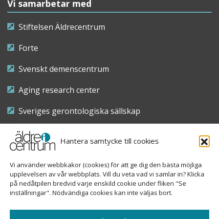
Vi samarbetar med
Stiftelsen Äldrecentrum
Forte
Svenskt demenscentrum
Aging research center
Sveriges gerontologiska sällskap
Riksföreningen för sjuksköterskor inom äldre- och
Hantera samtycke till cookies
demensvård
Vi använder webbkakor (cookies) för att ge dig den bästa möjliga
Nationellt kompetenscentrum anhöriga
upplevelsen av vår webbplats. Vill du veta vad vi samlar in? Klicka
på nedåtpilen bredvid varje enskild cookie under fliken "Se
inställningar". Nödvändiga cookies kan inte väljas bort.
Copyright © 2026 Äldre i centrum