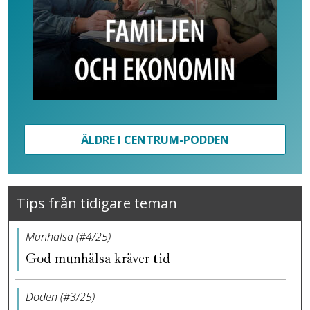
ÄLDRE I CENTRUM-PODDEN
Tips från tidigare teman
Munhälsa (#4/25)
God munhälsa kräver tid
Döden (#3/25)