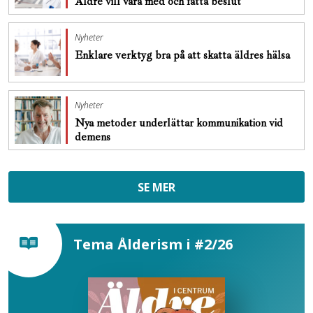
Äldre vill vara med och fatta beslut
Nyheter
Enklare verktyg bra på att skatta äldres hälsa
Nyheter
Nya metoder underlättar kommunikation vid
demens
SE MER
Tema Ålderism i #2/26