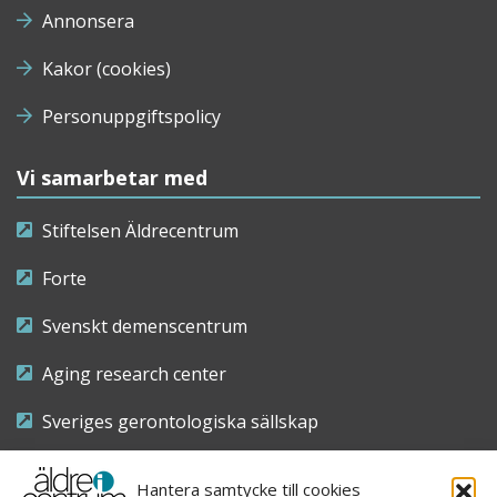
Annonsera
Kakor (cookies)
Personuppgiftspolicy
Vi samarbetar med
Stiftelsen Äldrecentrum
Forte
Svenskt demenscentrum
Aging research center
Sveriges gerontologiska sällskap
Riksföreningen för sjuksköterskor inom äldre- och
Hantera samtycke till cookies