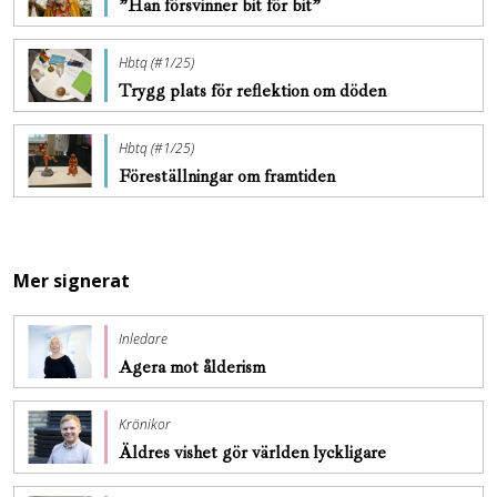
”Han försvinner bit för bit”
Hbtq (#1/25)
Trygg plats för ­reflektion om döden
Hbtq (#1/25)
Föreställningar om framtiden
Mer signerat
Inledare
Agera mot ålderism
Krönikor
Äldres vishet gör världen lyckligare