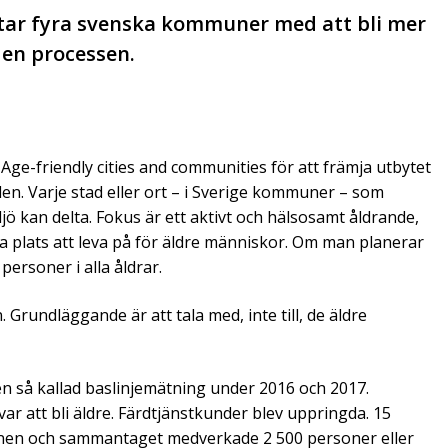
tar fyra svenska kommuner med att bli mer
den processen.
ge-friendly cities and communities för att främja utbytet
den. Varje stad eller ort – i Sverige kommuner – som
ljö kan delta. Fokus är ett aktivt och hälsosamt åldrande,
ra plats att leva på för äldre människor. Om man planerar
ersoner i alla åldrar.
Grundläggande är att tala med, inte till, de äldre
 så kallad baslinjemätning under 2016 och 2017.
r att bli äldre. Färdtjänstkunder blev uppringda. 15
en och sammantaget medverkade 2 500 personer eller