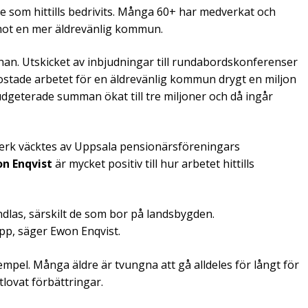
bete som hittills bedrivits. Många 60+ har medverkat och
 mot en mer äldrevänlig kommun.
an. Utskicket av inbjudningar till rundabordskonferenser
t kostade arbetet för en äldrevänlig kommun drygt en miljon
dgeterade summan ökat till tre miljoner och då ingår
verk väcktes av Uppsala pensionärsföreningars
n Enqvist
är mycket positiv till hur arbetet hittills
las, särskilt de som bor på landsbygden.
pp, säger Ewon Enqvist.
mpel. Många äldre är tvungna att gå alldeles för långt för
tlovat förbättringar.