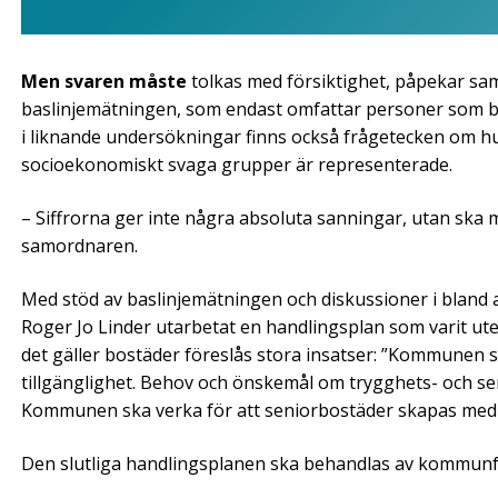
Men svaren måste
tolkas med försiktighet, påpekar sam
baslinjemätningen, som endast omfattar personer som bo
i liknande undersökningar finns också frågetecken om h
socioekonomiskt svaga grupper är representerade.
– Siffrorna ger inte några absoluta sanningar, utan ska
samordnaren.
Med stöd av baslinjemätningen och diskussioner i blan
Roger Jo Linder utarbetat en handlingsplan som varit ut
det gäller bostäder föreslås stora insatser: ”Kommunen s
tillgänglighet. Behov och önskemål om trygghets- och se
Kommunen ska verka för att seniorbostäder skapas med 
Den slutliga handlingsplanen ska behandlas av kommunfu