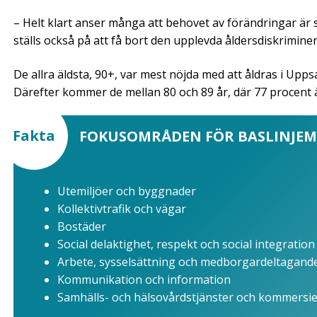
– Helt klart anser många att behovet av förändringar är s
ställs också på att få bort den upplevda åldersdiskrimin
De allra äldsta, 90+, var mest nöjda med att åldras i Up
Därefter kommer de mellan 80 och 89 år, där 77 procent ä
Fakta
FOKUSOMRÅDEN FÖR BASLINJE
Utemiljöer och byggnader
Kollektivtrafik och vägar
Bostäder
Social delaktighet, respekt och social integration
Arbete, sysselsättning och medborgardeltagand
Kommunikation och information
Samhälls- och hälsovårdstjänster och kommersiel