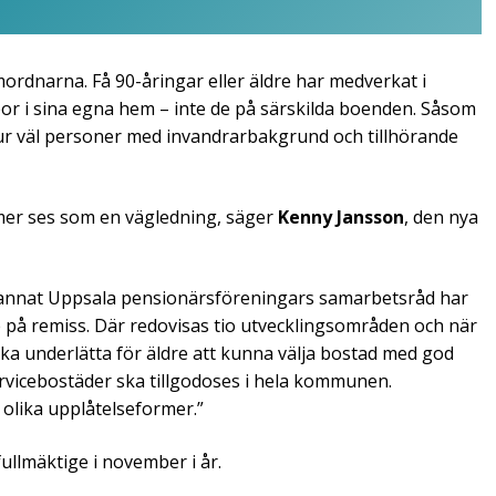
ordnarna. Få 90-åringar eller äldre har medverkat i
r i sina egna hem – inte de på särskilda boenden. Såsom
ur väl personer med invandrarbakgrund och tillhörande
 mer ses som en vägledning, säger
Kenny Jansson
, den nya
d annat Uppsala pensionärsföreningars samarbetsråd har
e på remiss. Där redovisas tio utvecklingsområden och när
ka underlätta för äldre att kunna välja bostad med god
rvicebostäder ska tillgodoses i hela kommunen.
olika upplåtelseformer.”
llmäktige i november i år.