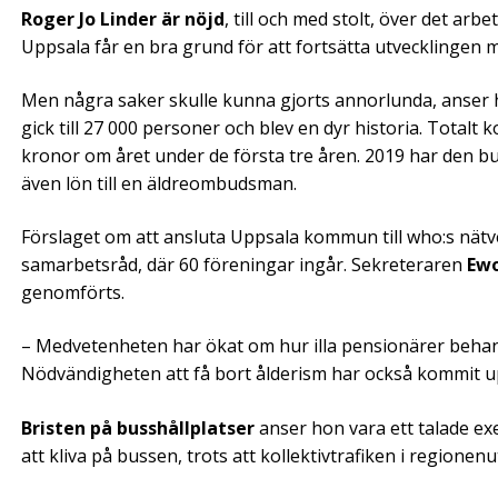
Roger Jo Linder är nöjd
, till och med stolt, över det ar
Uppsala får en bra grund för att fortsätta utvecklingen
Men några saker skulle kunna gjorts annorlunda, anser h
gick till 27 000 personer och blev en dyr historia. Total
kronor om året under de första tre åren. 2019 har den bu
även lön till en äldreombudsman.
Förslaget om att ansluta Uppsala kommun till who:s nät
samarbetsråd, där 60 föreningar ingår. Sekreteraren
Ewo
genomförts.
– Medvetenheten har ökat om hur illa pensionärer behand
Nödvändigheten att få bort ålderism har också kommit u
Bristen på busshållplatser
anser hon vara ett talade exe
att kliva på bussen, trots att kollektivtrafiken i regionenu