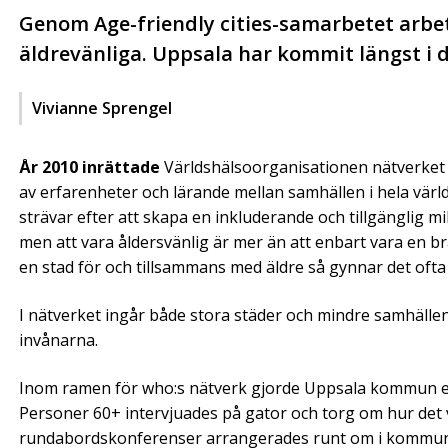
Genom Age-friendly cities-samarbetet arbe
äldrevänliga. Uppsala har kommit längst i 
Vivianne Sprengel
År 2010 inrättade
Världshälsoorganisationen nätverket A
av erfarenheter och lärande mellan samhällen i hela värl
strävar efter att skapa en inkluderande och tillgänglig mi
men att vara åldersvänlig är mer än att enbart vara en b
en stad för och tillsammans med äldre så gynnar det ofta p
I nätverket ingår både stora städer och mindre samhällen. 
invånarna.
Inom ramen för who:s nätverk gjorde Uppsala kommun en
Personer 60+ intervjuades på gator och torg om hur det va
rundabordskonferenser arrangerades runt om i kommun