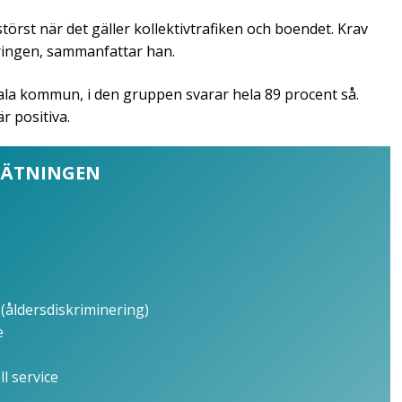
törst när det gäller kollektivtrafiken och boendet. Krav
eringen, sammanfattar han.
psala kommun, i den gruppen svarar hela 89 procent så.
r positiva.
MÄTNINGEN
 (åldersdiskriminering)
e
l service