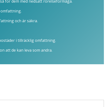
ckså för dem med nedsatt rörelseförmåga.
ig omfattning.
fattning och är säkra.
städer i tillräcklig omfattning.
on att de kan leva som andra.