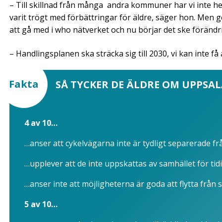
– Till skillnad från många andra kommuner har vi inte helle
varit trögt med förbättringar för äldre, säger hon. Me
att gå med i who nätverket och nu börjar det ske förändr
– Handlingsplanen ska sträcka sig till 2030, vi kan inte få 
Fakta
SÅ TYCKER DE ÄLDRE OM UPPSAL
4 av 10…
…anser att cykelvägarna inte är tydligt separerade f
…upplever att de inte uppskattas av samhället för tid
…anser inte att möjligheterna är goda att flytta från s
5 av 10…