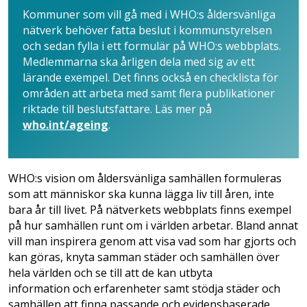
Kommuner som vill gå med i WHO:s åldersvänliga
nätverk behöver fatta beslut i kommunstyrelsen
och sedan fylla i ett formulär på WHO:s webbplats.
Medlemmarna ska årligen dela med sig av ett
lärande exempel. Det finns också en checklista för
områden att arbeta med samt flera publikationer
riktade till beslutsfattare. Läs mer på
who.int/ageing
.
WHO:s vision om åldersvänliga samhällen formuleras
som att människor ska kunna lägga liv till åren, inte
bara år till livet. På nätverkets webbplats finns exempel
på hur samhällen runt om i världen arbetar. Bland annat
vill man inspirera genom att visa vad som har gjorts och
kan göras, knyta samman städer och samhällen över
hela världen och se till att de kan utbyta
information och erfarenheter samt stödja städer och
samhällen att finna passande och evidensbaserade