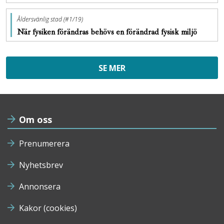
Åldersvänlig stad (#1/19)
När fysiken förändras behövs en förändrad fysisk miljö
SE MER
Om oss
Prenumerera
Nyhetsbrev
Annonsera
Kakor (cookies)