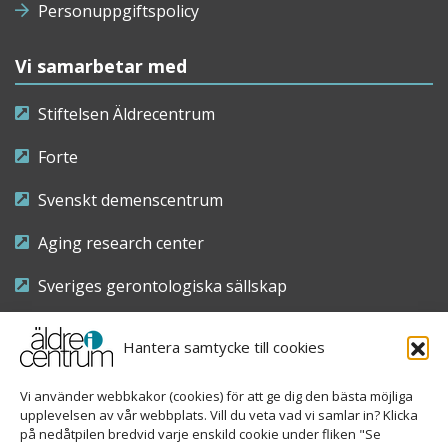
Personuppgiftspolicy
Vi samarbetar med
Stiftelsen Äldrecentrum
Forte
Svenskt demenscentrum
Aging research center
Sveriges gerontologiska sällskap
Riksföreningen för sjuksköterskor inom äldre- och
Hantera samtycke till cookies
demensvård
Vi använder webbkakor (cookies) för att ge dig den bästa möjliga
Nationellt kompetenscentrum anhöriga
upplevelsen av vår webbplats. Vill du veta vad vi samlar in? Klicka
på nedåtpilen bredvid varje enskild cookie under fliken "Se