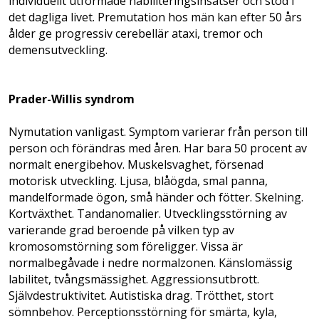
individuellt utformade habiliteringsinsatser och stöd i
det dagliga livet. Premutation hos män kan efter 50 års
ålder ge progressiv cerebellär ataxi, tremor och
demensutveckling.
Prader-Willis syndrom
Nymutation vanligast. Symptom varierar från person till
person och förändras med åren. Har bara 50 procent av
normalt energibehov. Muskelsvaghet, försenad
motorisk utveckling. Ljusa, blåögda, smal panna,
mandelformade ögon, små händer och fötter. Skelning.
Kortväxthet. Tand­anomalier. Utvecklingsstörning av
varierande grad beroende på vilken typ av
kromosomstörning som föreligger. Vissa är
normalbegåvade i nedre normalzonen. Känslo­mässig
labilitet, tvångsmässighet. Aggressions­utbrott.
Självdestruktivitet. Autistiska drag. Trötthet, stort
sömnbehov. Perceptionsstörning för smärta, kyla,