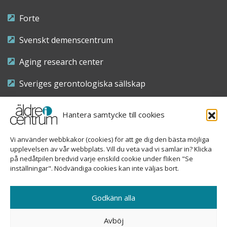
Forte
Svenskt demenscentrum
Aging research center
Sveriges gerontologiska sällskap
Riksföreningen för sjuksköterskor inom äldre- och
Hantera samtycke till cookies
demensvård
Vi använder webbkakor (cookies) för att ge dig den bästa möjliga
Nationellt kompetenscentrum anhöriga
upplevelsen av vår webbplats. Vill du veta vad vi samlar in? Klicka
på nedåtpilen bredvid varje enskild cookie under fliken "Se
inställningar". Nödvändiga cookies kan inte väljas bort.
Copyright © 2026 Äldre i centrum
Godkänn alla
Sveavägen 155, 113 46 Stockholm
Avböj
08-690 58 84