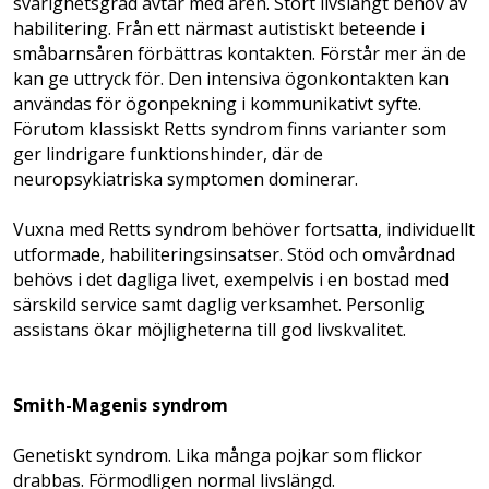
svårighetsgrad avtar med åren. Stort livslångt behov av
habilitering. Från ett närmast autistiskt beteende i
småbarnsåren förbättras kontakten. Förstår mer än de
kan ge uttryck för. Den intensiva ögonkontakten kan
användas för ögonpekning i kommunikativt syfte.
Förutom klassiskt Retts syndrom finns varianter som
ger lindrigare funktionshinder, där de
neuropsykiatriska symptomen dominerar.
Vuxna med Retts syndrom behöver fortsatta, individuellt
utformade, habiliterings­insatser. Stöd och omvårdnad
behövs i det dagliga livet, exempelvis i en bostad med
särskild service samt daglig verksamhet. Personlig
assistans ökar möjligheterna till god livskvalitet.
Smith-Magenis syndrom
Genetiskt syndrom. Lika många pojkar som flickor
drabbas. Förmodligen normal livslängd.