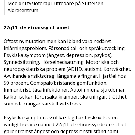
Med dr i fysioterapi, utredare på Stiftelsen
Äldrecentrum
22q11–deletionssyndromet
Oftast nymutation men kan ibland vara nedärvt.
Inlärningsproblem. Försenad tal- och språkutveckling.
Psykiska symptom (ångest, depression, psykos).
Synnedsättning. Hörselnedsättning. Motoriska och
neuropsykiatriska problem (ADHD, autism). Kortväxthet.
Avvikande ansiktsdrag, långsmala fingrar. Hjärtfel hos
50 procent. Gomspalt/bristande gomfunktion.
Immunbrist, täta infektioner. Autoimmuna sjukdomar.
Kalkbrist kan förorsaka kramper, skakningar, trötthet,
sömnstörningar särskilt vid stress.
Psykiska symptom av olika slag har beskrivits som
vanligt hos vuxna med 22q11-deletionssyndromet. Det
gäller främst ångest och depressionstillstånd samt