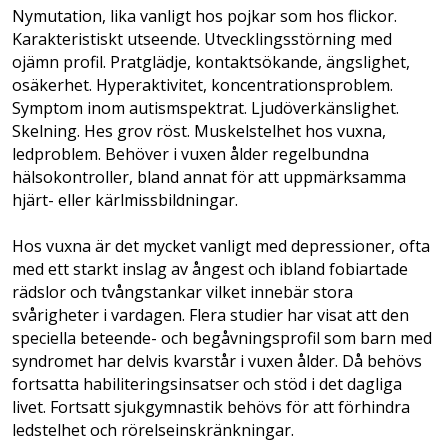
Nymutation, lika vanligt hos pojkar som hos flickor.
Karakteristiskt utseende. Utvecklingsstörning med
ojämn profil. Pratglädje, kontaktsökande, ängslighet,
osäkerhet. Hyperaktivitet, koncentrationsproblem.
Symptom inom autismspektrat. Ljudöverkänslighet.
Skelning. Hes grov röst. Muskelstelhet hos vuxna,
ledproblem. Behöver i vuxen ålder regelbundna
hälsokontroller, bland annat för att uppmärksamma
hjärt- eller kärlmissbildningar.
Hos vuxna är det mycket vanligt med depressioner, ofta
med ett starkt inslag av ångest och ibland fobiartade
rädslor och tvångstankar vilket innebär stora
svårigheter i vardagen. Flera studier har visat att den
speciella beteende- och begåvningsprofil som barn med
syndromet har delvis kvarstår i vuxen ålder. Då behövs
fortsatta habiliteringsinsatser och stöd i det dagliga
livet. Fortsatt sjukgymnastik behövs för att förhindra
ledstelhet och rörelseinskränkningar.