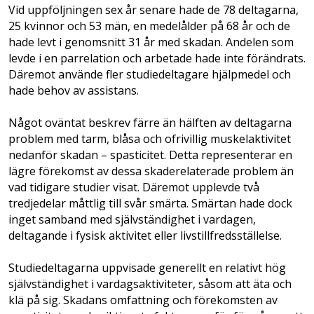
Vid uppföljningen sex år senare hade de 78 deltagarna,
25 kvinnor och 53 män, en medel­ålder på 68 år och de
hade levt i genomsnitt 31 år med skadan. Andelen som
levde i en parrelation och arbetade hade inte förändrats.
Däremot använde fler studiedeltagare hjälpmedel och
hade behov av assistans.
Något oväntat beskrev färre än hälften av deltagarna
problem med tarm, blåsa och ofrivillig muskelaktivitet
nedanför skadan – spasticitet. Detta representerar en
lägre förekomst av dessa skaderelaterade problem än
vad tidigare studier visat. Däremot upplevde två
tredjedelar måttlig till svår smärta. Smärtan hade dock
inget samband med självständighet i vardagen,
deltagande i fysisk aktivitet eller livstillfredsställelse.
Studiedeltagarna uppvisade generellt en relativt hög
självständighet i vardagsaktiviteter, såsom att äta och
klä på sig. Skadans omfattning och förekomsten av