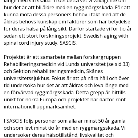
länge med sin skada. Trots detta vet vi väldigt lite om
hur det är att bli äldre med en ryggmärgsskada. För att
kunna möta dessa personers behov i takt med att de
åldras behövs kunskap om faktorer som har betydelse
för deras hälsa på lång sikt. Därför startade vi för tio år
sedan ett stort forskningsprojekt, Swedish aging with
spinal cord injury study, SASCIS.
Projektet är ett samarbete mellan forskargruppen
Rehabiliteringsmedicin vid Lunds universitet (se sid 33)
och Sektion rehabiliteringsmedicin, Skånes
universitetssjukhus. Fokus är att på nära håll och över
tid undersöka hur det är att åldras och leva länge med
en förvärvad ryggmärgsskada. Detta grepp är hittills
unikt för norra Europa och projektet har därför rönt
internationell uppmärksamhet.
I SASCIS följs personer som alla är minst 50 år gamla
och som levt minst tio år med en ryggmärgsskada. Vi
undersöker deras hälsotillstånd, livskvalitet och