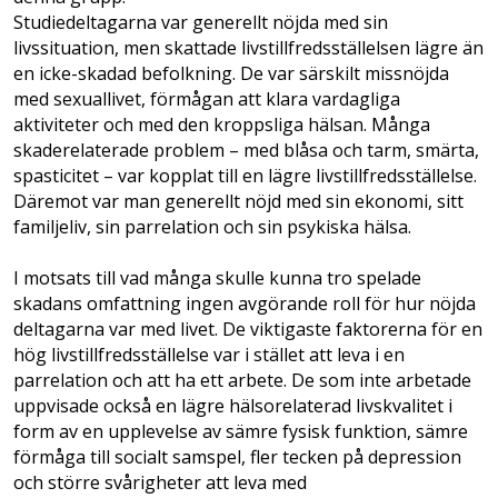
Studiedeltagarna var generellt nöjda med sin
livssituation, men skattade livstillfredsställelsen lägre än
en icke-skadad befolkning. De var särskilt missnöjda
med sexuallivet, förmågan att klara vardagliga
aktiviteter och med den kroppsliga hälsan. Många
skaderelaterade problem – med blåsa och tarm, smärta,
spasticitet – var kopplat till en lägre livstillfredsställelse.
Däremot var man generellt nöjd med sin ekonomi, sitt
familjeliv, sin parrelation och sin psykiska hälsa.
I motsats till vad många skulle kunna tro spelade
skadans omfattning ingen avgörande roll för hur nöjda
deltagarna var med livet. De viktigaste faktorerna för en
hög livstillfredsställelse var i stället att leva i en
parrelation och att ha ett arbete. De som inte arbetade
uppvisade också en lägre hälsorelaterad livskvalitet i
form av en upplevelse av sämre fysisk funktion, sämre
förmåga till socialt samspel, fler tecken på depression
och större svårigheter att leva med