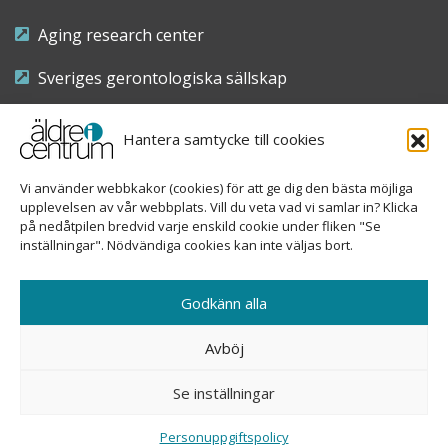
Aging research center
Sveriges gerontologiska sällskap
Riksföreningen för sjuksköterskor inom äldre- och
Hantera samtycke till cookies
demensvård
Vi använder webbkakor (cookies) för att ge dig den bästa möjliga
Nationellt kompetenscentrum anhöriga
upplevelsen av vår webbplats. Vill du veta vad vi samlar in? Klicka
på nedåtpilen bredvid varje enskild cookie under fliken "Se
inställningar". Nödvändiga cookies kan inte väljas bort.
Copyright © 2026 Äldre i centrum
Godkänn alla
Sveavägen 155, 113 46 Stockholm
Avböj
08-690 58 84
Se inställningar
info@aldreicentrum.se
Ansvarig utgivare: Åsa Hedberg Rundgren
Personuppgiftspolicy