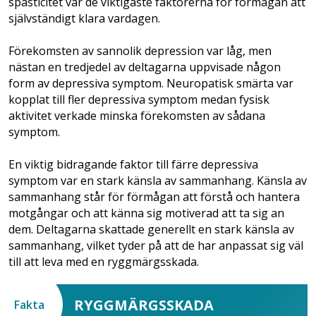
spasticitet var de viktigaste faktorerna för förmågan att
självständigt klara vardagen.
Förekomsten av sannolik depression var låg, men
nästan en tredjedel av deltagarna uppvisade någon
form av depressiva symptom. Neuro­patisk smärta var
kopplat till fler depressiva symptom medan fysisk
aktivitet verkade minska förekomsten av sådana
symptom.
En viktig bidragande faktor till färre depressiva
symptom var en stark känsla av sammanhang. Känsla av
sammanhang står för förmågan att förstå och hantera
motgångar och att känna sig motiverad att ta sig an
dem. Deltagarna skattade generellt en stark känsla av
sammanhang, vilket tyder på att de har anpassat sig väl
till att leva med en ryggmärgsskada.
RYGGMÄRGSSKADA
Fakta