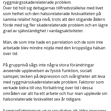
ryggmärgsskaderelaterade problem.
Över tid höll sig deltagarnas tillfredsställelse med livet
som helhet och den hälsorelaterade livskvaliteten på
samma relativt höga nivå, trots att den stigande åldern
förde med sig fler skade­relaterade problem och en lägre
grad av självständighet i vardagsaktiviteter.
Män, de som inte hade en parrelation och de som inte
arbetade blev mindre nöjda med den kroppsliga hälsan
över tid.
På gruppnivå sågs inte några stora förändringar
avseende upplevelsen av fysisk funktion, socialt
samspel, tecken på depression och svårigheter att leva
med ryggmärsskaderelaterade problem. Faktorer som
verkade bidra till viss förbättring över tid i dessa
områden var att ha ett arbete och hur man upplevde sin
hälsorelaterade livskvalitet sex år tidigare.
Sammanfattningsvis visar resultaten att äldre personer