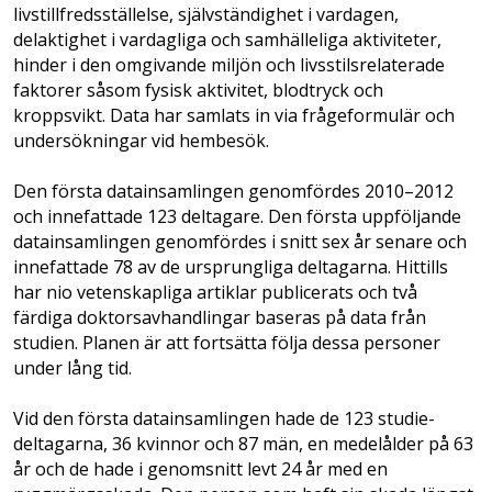
livstillfredsställelse, självständighet i vardagen,
delaktighet i vardagliga och samhälleliga aktiviteter,
hinder i den omgivande miljön och livsstilsrelaterade
faktorer såsom fysisk aktivitet, blodtryck och
kroppsvikt. Data har samlats in via frågeformulär och
undersökningar vid hembesök.
Den första datainsamlingen genomfördes 2010–2012
och innefattade 123 deltagare. Den första uppföljande
data­insamlingen genomfördes i snitt sex år senare och
innefattade 78 av de ursprungliga deltagarna. Hittills
har nio vetenskapliga artiklar publicerats och två
färdiga doktorsavhandlingar baseras på data från
studien. Planen är att fortsätta följa dessa personer
under lång tid.
Vid den första datainsamlingen hade de 123 studie­­
deltagarna, 36 kvinnor och 87 män, en medelålder på 63
år och de hade i genomsnitt levt 24 år med en