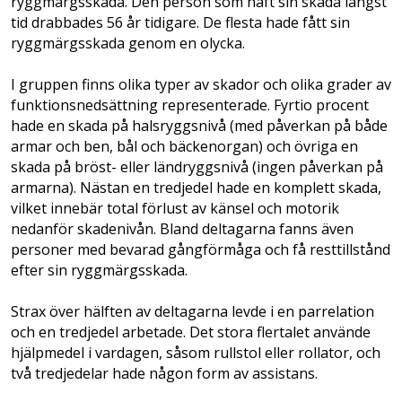
ryggmärgsskada. Den person som haft sin skada längst
tid drabbades 56 år tidigare. De flesta hade fått sin
ryggmärgsskada genom en olycka.
I gruppen finns olika typer av skador och olika grader av
funktionsnedsättning representerade. Fyrtio procent
hade en skada på halsryggsnivå (med påverkan på både
armar och ben, bål och bäcken­organ) och övriga en
skada på bröst- eller ländryggsnivå (ingen påverkan på
armarna). Nästan en tredjedel hade en komplett skada,
vilket innebär total förlust av känsel och motorik
nedanför skadenivån. Bland deltagarna fanns även
personer med bevarad gångförmåga och få resttillstånd
efter sin ryggmärgsskada.
Strax över hälften av deltagarna levde i en parrelation
och en tredjedel arbetade. Det stora flertalet använde
hjälpmedel i vardagen, såsom rullstol eller rollator, och
två tredjedelar hade någon form av assistans.