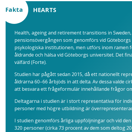
Fakta
HEARTS
Health, ageing and retirement transitions in Sweden
pensionsövergången som genomförs vid Göteborgs u
psykologiska institutionen, men utförs inom ramen 
åldrande och hälsa vid Göteborgs universitet. Det fin
välfärd (Forte).
Studien har pågått sedan 2015, då ett nationellt repr
åldrarna 60–66 årbjöds in att delta. Av dessa valde 
att besvara ett frågeformulär innehållande frågor om si
Deltagarna i studien är i stort representativa för in
personer med högre utbildning är överrepresentera
I studien genomförs årliga uppföljningar och vid de
320 personer (cirka 73 procent av dem som deltog 20