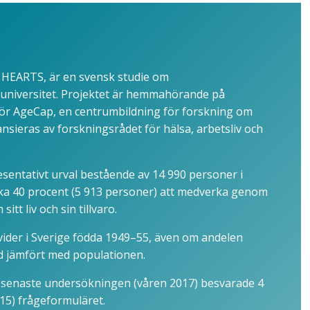
, HEARTS, är en svensk studie om
niversitet. Projektet är hemmahörande på
för AgeCap, en centrumbildning för forskning om
ansieras av forskningsrådet för hälsa, arbetsliv och
esentativt urval bestående av 14 990 personer i
cirka 40 procent (5 913 personer) att medverka genom
tt liv och sin tillvaro.
divider i Sverige födda 1949–55, även om andelen
d jämfört med populationen.
n senaste undersökningen (våren 2017) besvarade 4
15) frågeformuläret.