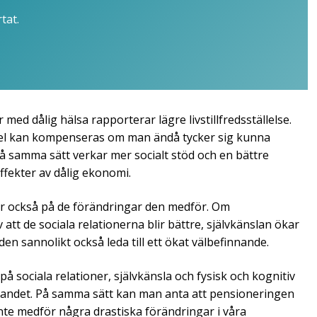
tat.
med dålig hälsa rapporterar lägre livstillfredsställelse.
ss del kan kompenseras om man ändå tycker sig kunna
å samma sätt verkar mer socialt stöd och en bättre
fekter av dålig ekonomi.
or också på de förändringar den medför. Om
att de sociala relationerna blir bättre, självkänslan ökar
n sannolikt också leda till ett ökat välbefinnande.
 sociala relationer, självkänsla och fysisk och kognitiv
innandet. På samma sätt kan man anta att pensioneringen
nte medför några drastiska förändringar i våra