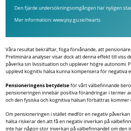
Den fjärde undersökningsomgången har nyligen star
Mer information: www.psy.gu.se/hearts
Våra resultat bekräftar, föga förvånande, att pensionärer 
Preliminära analyser visar dock att denna effekt till vi
påverka sin livssituation och upplever högre autonomi. P
upplevd kognitiv hälsa kunna kompensera för negativa ef
Pensioneringens betydelse
för vårt välbefinnande ber
pensioneringen innebär positiva förändringar i termer av 
och den fysiska och kognitiva hälsan förbättras kommer de
Om pensioneringen i stället medför en negativ påverkan på
hälsa riskerar den att få en negativ inverkan på välbef
inte har någon stor inverkan på välbefinnandet om den i