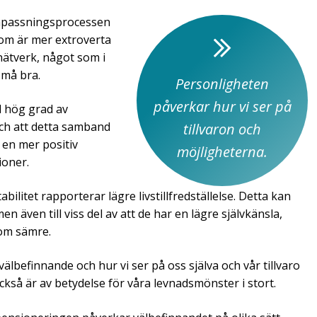
anpassningsprocessen
om är mer extroverta
nätverk, något som i
 må bra.
Personligheten
påverkar hur vi ser på
d hög grad av
 och att detta samband
tillvaron och
r en mer positiv
möjligheterna.
ioner.
bilitet rapporterar lägre livstillfredställelse. Detta kan
 även till viss del av att de har en lägre självkänsla,
som sämre.
lbefinnande och hur vi ser på oss själva och vår tillvaro
kså är av betydelse för våra levnadsmönster i stort.