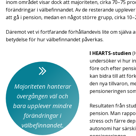
inom området visar dock att majoriteten, cirka 70–75 pr
förändringar i välbefinnandet. Av de resterande upplever 
att gå i pension, medan en något större grupp, cirka 10–
Däremot vet vi fortfarande förhållandevis lite om själva
betydelse för hur välbefinnandet påverkas.
I HEARTS-studien
(H
undersöker vi hur i
före och efter pensi
kan bidra till att fö
den nya tillvaron, m
Majoriteten hanterar
pensioneringen som 
övergången väl och
bara upplever mindre
Resultaten från studi
pension. Man rapporte
förändringar i
stress och färre de
välbefinnandet.
autonomi har särskil