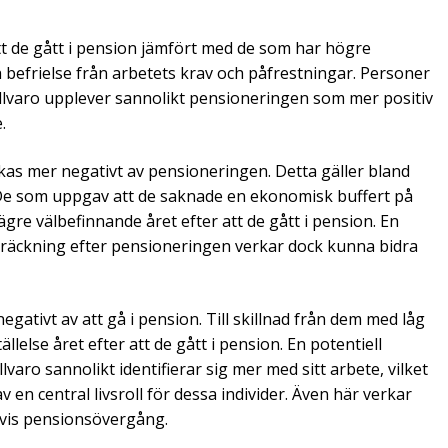
 att de gått i pension jämfört med de som har högre
h befrielse från arbetets krav och påfrestningar. Personer
 tillvaro upplever sannolikt pensioneringen som mer positiv
.
kas mer negativt av pensioneringen. Detta gäller bland
e som uppgav att de saknade en ekonomisk buffert på
re välbefinnande året efter att de gått i pension. En
sträckning efter pensioneringen verkar dock kunna bidra
ativt av att gå i pension. Till skillnad från dem med låg
lelse året efter att de gått i pension. En potentiell
lvaro sannolikt identifierar sig mer med sitt arbete, vilket
av en central livsroll för dessa individer. Även här verkar
dvis pensionsövergång.