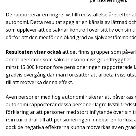
pensioneringen.
De rapporterar en högre livstillfredsställelse året efter
autonomi. Detta resultat speglar en känsla av lättnad oc
som upplever att de saknar kontroll över sitt liv och sin
därför att den medför en ökad grad av självbestämmande
Resultaten visar också
att det finns grupper som påver
annat personer som saknar ekonomisk grundtrygghet. D
minst 15 000 kronor före pensioneringen rapporterade läg
gradvis övergång där man fortsätter att arbeta i viss ut
till att motverka denna effekt.
Även personer med hög autonomi riskerar att påverkas neg
autonomi rapporterar dessa personer lägre livstillfredsstäl
förklaring är att personer med stort inflytande över sin til
i sin tur bidrar till att pensioneringen innebär en förlust 
dock de negativa effekterna kunna motverkas av en gra