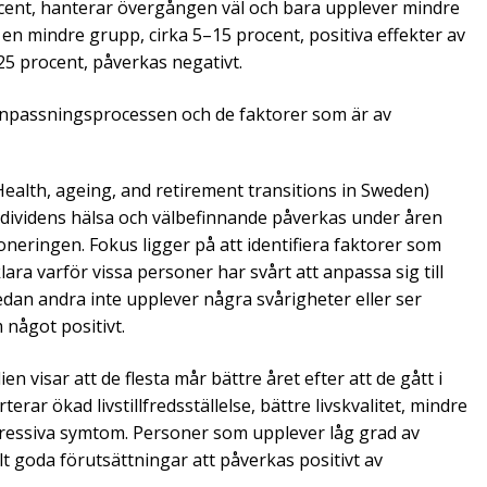
ocent, hanterar övergången väl och bara upplever mindre
en mindre grupp, cirka 5–15 procent, positiva effekter av
25 procent, påverkas negativt.
 anpassningsprocessen och de faktorer som är av
ealth, ageing, and retirement transitions in Sweden)
ndividens hälsa och välbefinnande påverkas under åren
oneringen. Fokus ligger på att identifiera faktorer som
rklara varför vissa personer har svårt att anpassa sig till
edan andra inte upplever några svårigheter eller ser
något positivt.
en visar att de flesta mår bättre året efter att de gått i
rar ökad livstillfredsställelse, bättre livskvalitet, mindre
pressiva symtom. Personer som upplever låg grad av
t goda förutsättningar att påverkas positivt av