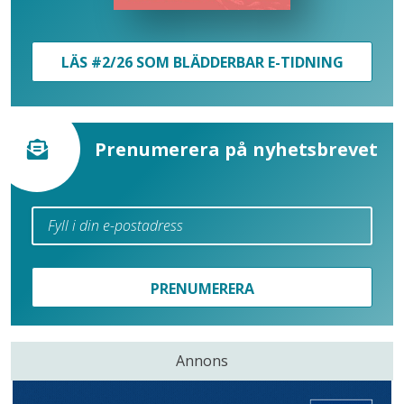
LÄS #2/26 SOM BLÄDDERBAR E-TIDNING
Prenumerera på nyhetsbrevet
PRENUMERERA
Annons