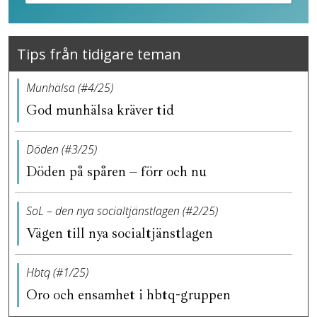
Tips från tidigare teman
Munhälsa (#4/25)
God munhälsa kräver tid
Döden (#3/25)
Döden på spåren – förr och nu
SoL – den nya socialtjänstlagen (#2/25)
Vägen till nya socialtjänstlagen
Hbtq (#1/25)
Oro och ensamhet i hbtq-gruppen