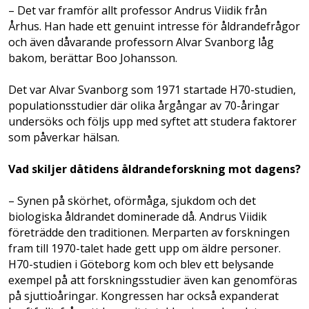
– Det var framför allt professor Andrus Viidik från
Århus. Han hade ett genuint intresse för åldrandefrågor
och även dåvarande professorn Alvar Svanborg låg
bakom, berättar Boo Johansson.
Det var Alvar Svanborg som 1971 startade H70-studien,
populationsstudier där olika årgångar av 70-åringar
undersöks och följs upp med syftet att studera faktorer
som påverkar hälsan.
Vad skiljer dåtidens åldrandeforskning mot dagens?
– Synen på skörhet, oförmåga, sjukdom och det
biologiska åldrandet dominerade då. Andrus Viidik
företrädde den traditionen. Merparten av forskningen
fram till 1970-talet hade gett upp om äldre personer.
H70-studien i Göteborg kom och blev ett belysande
exempel på att forskningsstudier även kan genomföras
på sjuttioåringar. Kongressen har också expanderat