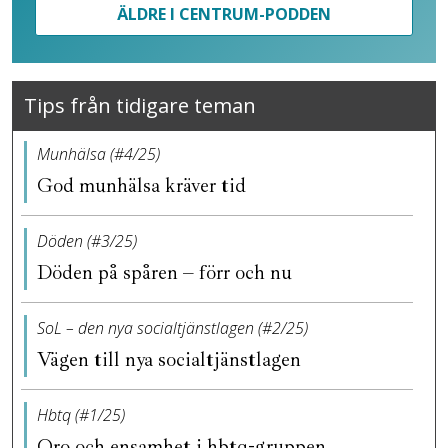
ÄLDRE I CENTRUM-PODDEN
Tips från tidigare teman
Munhälsa (#4/25)
God munhälsa kräver tid
Döden (#3/25)
Döden på spåren – förr och nu
SoL – den nya socialtjänstlagen (#2/25)
Vägen till nya socialtjänstlagen
Hbtq (#1/25)
Oro och ensamhet i hbtq-gruppen