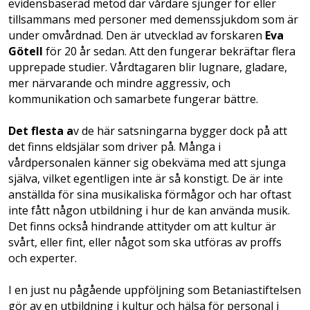
evidensbaserad metod där vårdare sjunger för eller
tillsammans med personer med demenssjukdom som är
under omvårdnad. Den är utvecklad av forskaren
Eva
Götell
för 20 år sedan. Att den fungerar bekräftar flera
upprepade studier. Vårdtagaren blir lugnare, gladare,
mer närvarande och mindre aggressiv, och
kommunikation och samarbete fungerar bättre.
Det flesta a
v de här satsningarna bygger dock på att
det finns eldsjälar som driver på. Många i
vårdpersonalen känner sig obekväma med att sjunga
själva, vilket egentligen inte är så konstigt. De är inte
anställda för sina musikaliska förmågor och har oftast
inte fått någon utbildning i hur de kan använda musik.
Det finns också hindrande attityder om att kultur är
svårt, eller fint, eller något som ska utföras av proffs
och experter.
I en just nu pågående uppföljning som Betaniastiftelsen
gör av en utbildning i kultur och hälsa för personal i