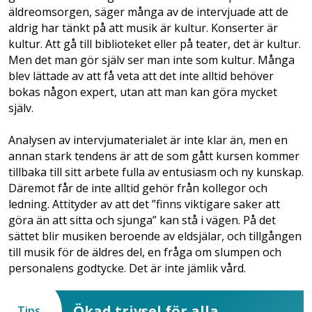
äldreomsorgen, säger många av de intervjuade att de
aldrig har tänkt på att musik är kultur. Konserter är
kultur. Att gå till biblioteket eller på teater, det är kultur.
Men det man gör själv ser man inte som kultur. Många
blev lättade av att få veta att det inte alltid behöver
bokas någon expert, utan att man kan göra mycket
själv.
Analysen av intervjumaterialet är inte klar än, men en
annan stark tendens är att de som gått kursen kommer
tillbaka till sitt arbete fulla av entusiasm och ny kunskap.
Däremot får de inte alltid gehör från kollegor och
ledning. Attityder av att det ”finns viktigare saker att
göra än att sitta och sjunga” kan stå i vägen. På det
sättet blir musiken beroende av eldsjälar, och tillgången
till musik för de äldres del, en fråga om slumpen och
personalens godtycke. Det är inte jämlik vård.
Ökad trivsel för alla
Tips