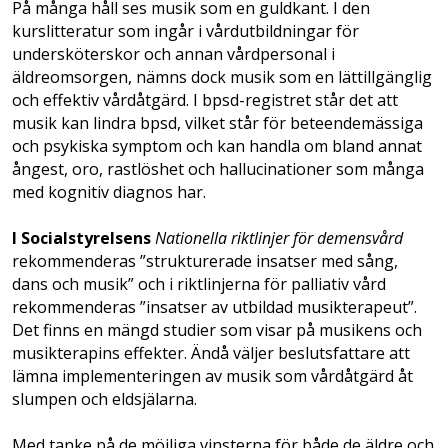
På många håll ses musik som en guldkant. I den
kurslitteratur som ingår i vårdutbildningar för
undersköterskor och annan vårdpersonal i
äldreomsorgen, nämns dock musik som en lättillgänglig
och effektiv vårdåtgärd. I bpsd-registret står det att
musik kan lindra bpsd, vilket står för beteendemässiga
och psykiska symptom och kan handla om bland annat
ångest, oro, rastlöshet och hallucinationer som många
med kognitiv diagnos har.
I Socialstyrelsens
Nationella riktlinjer för demensvård
rekommenderas ”strukturerade insatser med sång,
dans och musik” och i riktlinjerna för palliativ vård
rekommenderas ”insatser av utbildad musikterapeut”.
Det finns en mängd studier som visar på musikens och
musikterapins effekter. Ändå väljer beslutsfattare att
lämna implementeringen av musik som vårdåtgärd åt
slumpen och eldsjälarna.
Med tanke på de möjliga vinsterna för både de äldre och