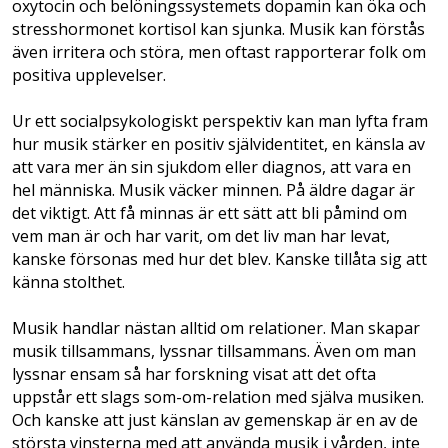
oxytocin och belöningssystemets dopamin kan öka och
stresshormonet kortisol kan sjunka. Musik kan förstås
även irritera och störa, men oftast rapporterar folk om
positiva upplevelser.
Ur ett socialpsykologiskt perspektiv kan man lyfta fram
hur musik stärker en positiv självidentitet, en känsla av
att vara mer än sin sjukdom eller diagnos, att vara en
hel människa. Musik väcker minnen. På äldre dagar är
det viktigt. Att få minnas är ett sätt att bli påmind om
vem man är och har varit, om det liv man har levat,
kanske försonas med hur det blev. Kanske tillåta sig att
känna stolthet.
Musik handlar nästan alltid om relationer. Man skapar
musik tillsammans, lyssnar tillsammans. Även om man
lyssnar ensam så har forskning visat att det ofta
uppstår ett slags som-om-relation med själva musiken.
Och kanske att just känslan av gemenskap är en av de
största vinsterna med att använda musik i vården, inte