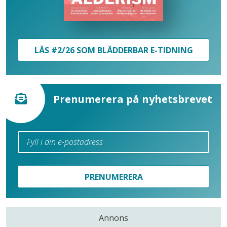
LÄS #2/26 SOM BLÄDDERBAR E-TIDNING
Prenumerera på nyhetsbrevet
PRENUMERERA
Annons