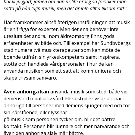
har vi ju gjort, jamen om nån är lite orolig så försöker man
sätta på nån lugn musik, men det är inte alltid liksom rätt.”
Här framkommer alltså återigen inställningen att musik
är en fråga för experter. Men det ena behöver inte
utesluta det andra. Inom äldreomsorg finns goda
erfarenheter av både och. Till exempel har Sundbybergs
stad numera två musikterapeuter som kan möta de
boende utifrån sin yrkeskompetens samt inspirera,
stötta och handleda vårdpersonalen i hur de kan
använda musiken som ett sätt att kommunicera och
skapa trivsam samvaro.
Även anhöriga kan
använda musik som stöd, både vid
demens och i palliativ vård. Flera studier visar att när
anhöriga till personer med demens sjunger med och för
sin närstående, eller lyssnar
på musik som personen tycker om, blir det bättre
kontakt. Personen blir lugnare och mer närvarande och
även den anhöriga själv mår bättre.