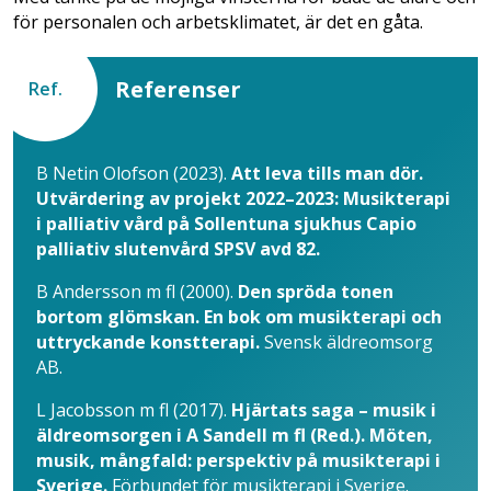
för personalen och arbetsklimatet, är det en gåta.
Referenser
Ref.
B Netin Olofson (2023).
Att leva tills man dör.
Utvärdering av projekt 2022–2023: Musikterapi
i palliativ vård på Sollentuna sjukhus Capio
palliativ slutenvård SPSV avd 82.
B Andersson m fl (2000).
Den spröda tonen
bortom glömskan. En bok om musikterapi och
uttryckande konstterapi.
Svensk äldreomsorg
AB.
L Jacobsson m fl (2017).
Hjärtats saga – musik i
äldreomsorgen i A Sandell m fl (Red.). Möten,
musik, mångfald: perspektiv på musikterapi i
Sverige.
Förbundet för musikterapi i Sverige.