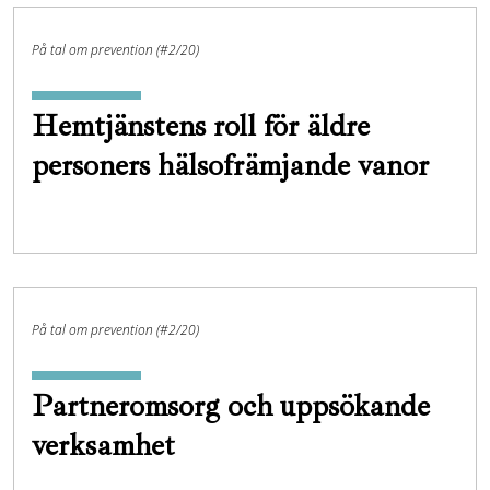
På tal om prevention (#2/20)
Hemtjänstens roll för äldre
personers hälso­främjande vanor
På tal om prevention (#2/20)
Partneromsorg och uppsökande
verksamhet