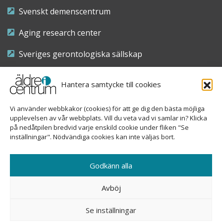
Svenskt demenscentrum
Aging research center
Sveriges gerontologiska sällskap
Riksföreningen för sjuksköterskor inom äldre- och
Hantera samtycke till cookies
demensvård
Vi använder webbkakor (cookies) för att ge dig den bästa möjliga
Nationellt kompetenscentrum anhöriga
upplevelsen av vår webbplats. Vill du veta vad vi samlar in? Klicka
på nedåtpilen bredvid varje enskild cookie under fliken "Se
inställningar". Nödvändiga cookies kan inte väljas bort.
Copyright © 2026 Äldre i centrum
Godkänn alla
Sveavägen 155, 113 46 Stockholm
Avböj
08-690 58 84
Se inställningar
info@aldreicentrum.se