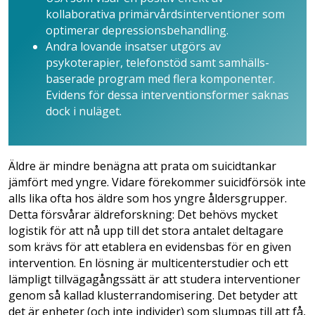
kollaborativa primärvårdsinterventioner som
optimerar depressionsbehandling.
Andra lovande insatser utgörs av
psykoterapier, telefonstöd samt samhälls­
baserade program med flera komponenter.
Evidens för dessa interventionsformer saknas
dock i nuläget.
Äldre är mindre benägna att prata om suicidtankar
jämfört med yngre. Vidare förekommer suicidförsök inte
alls lika ofta hos äldre som hos yngre åldersgrupper.
Detta försvårar äldreforskning: Det behövs mycket
logistik för att nå upp till det stora antalet deltagare
som krävs för att etablera en evidensbas för en given
intervention. En lösning är multicenterstudier och ett
lämpligt tillvägagångssätt är att studera interventioner
genom så kallad klusterrandomisering. Det betyder att
det är enheter (och inte individer) som slumpas till att få,