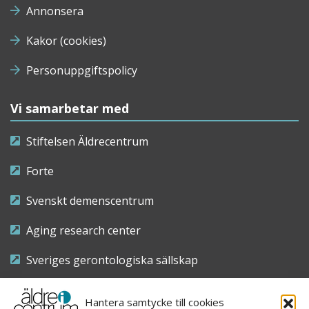
Annonsera
Kakor (cookies)
Personuppgiftspolicy
Vi samarbetar med
Stiftelsen Äldrecentrum
Forte
Svenskt demenscentrum
Aging research center
Sveriges gerontologiska sällskap
Riksföreningen för sjuksköterskor inom äldre- och
Hantera samtycke till cookies