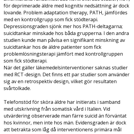
för deprimerade äldre med kognitiv nedsättning är dock
lovande. Problem adaptation therapy, PATH, jämfördes
med en kontrollgrupp som fick stödterapi.
Depressionsgraden sjönk mer hos PATH-deltagarna;
suicidtankar minskade hos båda grupperna. I den andra
studien kunde man påvisa en signifikant minskning av
suicidtankar hos de äldre patienter som fick
problemlösningsterapi jämfört med kontrollgruppen
som fick stödterapi.
När det gäller läkemedelsinterventioner saknas studier
med RCT-design. Det finns ett par studier som använder
sig av en retrospektiv design, vilket gör resultaten
svårtolkade.
Telefonstöd för sköra äldre har initierats i samband
med utskrivning från somatisk vård i Italien. Vid
utvärdering observerade man färre suicid än förväntat
hos kvinnor, men inte hos män. Evidensgraden är dock
att betrakta som låg då interventionens primära mål