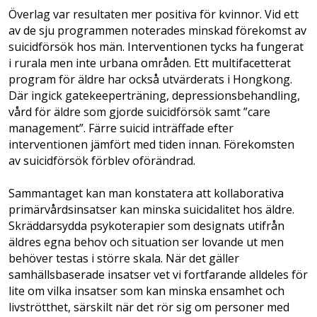
Överlag var resultaten mer positiva för kvinnor. Vid ett
av de sju programmen noterades minskad förekomst av
suicidförsök hos män. Interventionen tycks ha fungerat
i rurala men inte urbana områden. Ett multifacetterat
program för äldre har också utvärderats i Hongkong.
Där ingick gatekeeperträning, depressionsbehandling,
vård för äldre som gjorde suicidförsök samt ”care
management”. Färre suicid inträffade efter
interventionen jämfört med tiden innan. Förekomsten
av suicidförsök förblev oförändrad.
Sammantaget kan man konstatera att kollaborativa
primärvårdsinsatser kan minska suicidalitet hos äldre.
Skräddarsydda psyko­terapier som designats utifrån
äldres egna behov och situation ser lovande ut men
behöver testas i större skala. När det gäller
samhällsbaserade insatser vet vi fortfarande alldeles för
lite om vilka insatser som kan minska ensamhet och
livströtthet, särskilt när det rör sig om personer med