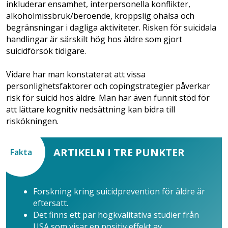
inkluderar ensamhet, interpersonella konflikter,
alkoholmissbruk/beroende, kroppslig ohälsa och
begränsningar i dagliga aktiviteter. Risken för suicidala
handlingar är särskilt hög hos äldre som gjort
suicidförsök tidigare.
Vidare har man konstaterat att vissa
personlighetsfaktorer och copingstrategier påverkar
risk för suicid hos äldre. Man har även funnit stöd för
att lättare kognitiv nedsättning kan bidra till
riskökningen.
ARTIKELN I TRE PUNKTER
Fakta
Forskning kring suicid­prevention för äldre är
eftersatt.
Det finns ett par hög­kvalitativa studier från
USA som visar en positiv effekt av