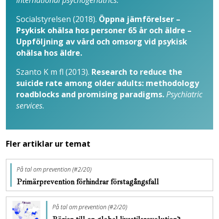
International psychogeriatrics.
Socialstyrelsen (2018).
Öppna jämförelser –
Psykisk ohälsa hos personer 65 år och äldre –
Uppföljning av vård och omsorg vid psykisk
ohälsa hos äldre.
Szanto K m fl (2013).
Research to reduce the
suicide rate among older adults: methodology
roadblocks and promising paradigms.
Psychiatric
services.
Fler artiklar ur temat
På tal om prevention (#2/20)
Primärprevention förhindrar förstagångsfall
På tal om prevention (#2/20)