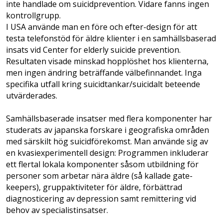
inte handlade om suicidprevention. Vidare fanns ingen
kontrollgrupp.
I USA använde man en före och efter-design för att
testa telefonstöd för äldre klienter i en samhällsbaserad
insats vid Center for elderly suicide prevention.
Resultaten visade minskad hopplöshet hos klienterna,
men ingen ändring beträffande välbefinnandet. Inga
specifika utfall kring suicidtankar/suicidalt beteende
utvärderades.
Samhällsbaserade insatser med flera komponenter har
studerats av japanska forskare i geografiska områden
med särskilt hög suicidförekomst. Man använde sig av
en kvasiexperimentell design: Programmen inkluderar
ett flertal lokala komponenter såsom utbildning för
personer som arbetar nära äldre (så kallade gate­
keepers), gruppaktiviteter för äldre, förbättrad
diagnosticering av depression samt remittering vid
behov av specialistinsatser.