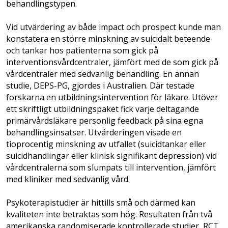
behandlingstypen.
Vid utvärdering av både impact och prospect kunde man
konstatera en större minskning av suicidalt beteende
och tankar hos patienterna som gick på
interventionsvårdcentraler, jämfört med de som gick på
vårdcentraler med sedvanlig behandling. En annan
studie, DEPS-PG, gjordes i Australien. Där testade
forskarna en utbildningsintervention för läkare. Utöver
ett skriftligt utbildningspaket fick varje deltagande
primärvårdsläkare personlig feedback på sina egna
behandlingsinsatser. Utvärderingen visade en
tioprocentig minskning av utfallet (suicidtankar eller
suicidhandlingar eller klinisk signifikant depression) vid
vårdcentralerna som slumpats till intervention, jämfört
med kliniker med sedvanlig vård.
Psykoterapistudier är hittills små och där­med kan
kvaliteten inte betraktas som hög. Resultaten från två
amerikanska randomiserade kontrollerade studier, RCT,