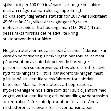
självmord per 100 000 invånare – är högre hos äldre
män än i någon annan åldersgrupp. Enligt
Folkhälsomyndighetens statistik för 2017 var suicidtalet
45 för män 85+, vilket är tre gånger högre än
motsvararande siffra hos unga män (15–29 år). Trots
dessa fakta forskas det relativt lite kring
suicidprevention för äldre.
Negativa attityder mot äldre och åldrande, ålderism, kan
vara en delförklaring. Forskningen har fokuserat mest
på prevention av suicidalt beteende hos yngre
personer, och suicidprevention hos äldre är ett relativt
nytt forskningsfält. Hittills har äldreforskningen mest
gått ut på att identifiera riskfaktorer för suicidalt
beteende. Man har konstaterat att depression är
mycket vanligare hos äldre som dör i suicid jämfört med
yngre, varför identifiering och behandling av depression
är centrala mål för suicidprevention för äldre. Andra
riskfaktorer av relevans för preventionsinsatser