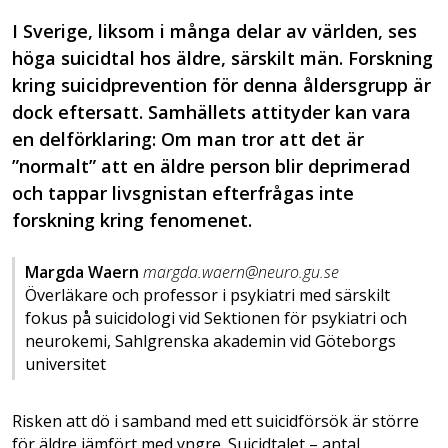
I Sverige, liksom i många delar av världen, ses
höga suicidtal hos äldre, särskilt män. Forskning
kring suicidprevention för denna åldersgrupp är
dock eftersatt. Samhällets attityder kan vara
en delförklaring: Om man tror att det är
”normalt” att en äldre person blir deprimerad
och tappar livsgnistan efterfrågas inte
forskning kring fenomenet.
Margda Waern
margda.waern@neuro.gu.se
Överläkare och professor i psykiatri med särskilt
fokus på suicidologi vid Sektionen för psykiatri och
neurokemi, Sahlgrenska akademin vid Göteborgs
universitet
Risken att dö i samband med ett suicidförsök är större
för äldre jämfört med yngre. Suicidtalet – antal