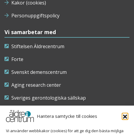
Kakor (cookies)
Personuppgiftspolicy
Vi samarbetar med
Stiftelsen Äldrecentrum
Forte
Svenskt demenscentrum
Aging research center
Sveriges gerontologiska sällskap
Riksföreningen för sjuksköterskor inom äldre- och
Hantera samtycke till cookies
demensvård
Vi använder webbkakor (cookies) för att ge dig den bästa möjliga
Nationellt kompetenscentrum anhöriga