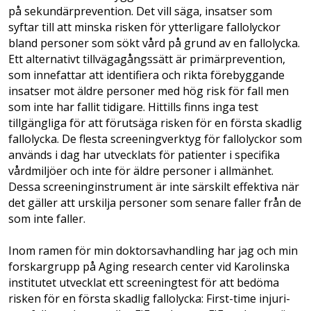
på sekundärprevention. Det vill säga, insatser som
syftar till att minska risken för ytterligare fallolyckor
bland personer som sökt vård på grund av en fallolycka.
Ett alternativt tillvägagångssätt är primärprevention,
som innefattar att identifiera och rikta förebyggande
insatser mot äldre personer med hög risk för fall men
som inte har fallit tidigare. Hittills finns inga test
tillgängliga för att förutsäga risken för en första skadlig
fallolycka. De flesta screeningverktyg för fallolyckor som
används i dag har utvecklats för patienter i specifika
vårdmiljöer och inte för äldre personer i allmänhet.
Dessa screeninginstrument är inte särskilt effektiva när
det gäller att urskilja personer som senare faller från de
som inte faller.
Inom ramen för min doktorsavhandling har jag och min
forskargrupp på Aging research center vid Karolinska
institutet utvecklat ett screeningtest för att bedöma
risken för en första skadlig fallolycka: First-time injuri­