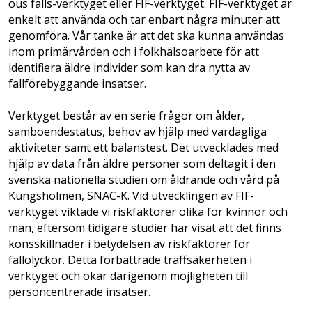
ous falls-verktyget eller FIF-verktyget. FIF-verktyget är
enkelt att använda och tar enbart några minuter att
genomföra. Vår tanke är att det ska kunna användas
inom primärvården och i folkhälsoarbete för att
identifiera äldre individer som kan dra nytta av
fallförebyggande insatser.
Verktyget består av en serie frågor om ålder,
samboendestatus, behov av hjälp med vardagliga
aktiviteter samt ett balanstest. Det utvecklades med
hjälp av data från äldre personer som deltagit i den
svenska nationella studien om åldrande och vård på
Kungsholmen, SNAC-K. Vid utvecklingen av FIF-
verktyget viktade vi riskfaktorer olika för kvinnor och
män, eftersom tidigare studier har visat att det finns
könsskillnader i betydelsen av riskfaktorer för
fallolyckor. Detta förbättrade träffsäkerheten i
verktyget och ökar därigenom möjligheten till
personcentrerade insatser.