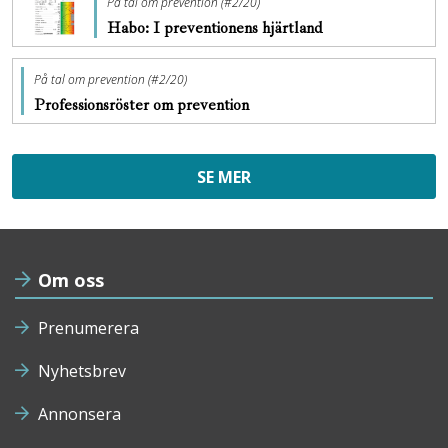
På tal om prevention (#2/20)
Habo: I preventionens hjärtland
På tal om prevention (#2/20)
Professionsröster om prevention
SE MER
Om oss
Prenumerera
Nyhetsbrev
Annonsera