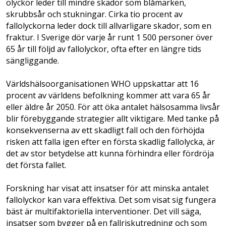
olyckor leder till mindre skador som blåmärken,
skrubbsår och stukningar. Cirka tio procent av
fallolyckorna leder dock till allvarligare skador, som en
fraktur. I Sverige dör varje år runt 1 500 personer över
65 år till följd av fallolyckor, ofta efter en längre tids
sängliggande.
Världshälsoorganisationen WHO uppskattar att 16
procent av världens befolkning kommer att vara 65 år
eller äldre år 2050. För att öka antalet hälsosamma livsår
blir förebyggande strategier allt viktigare. Med tanke på
konsekvenserna av ett skadligt fall och den förhöjda
risken att falla igen efter en första skadlig fallolycka, är
det av stor betydelse att kunna förhindra eller fördröja
det första fallet.
Forskning har visat att insatser för att minska antalet
fallolyckor kan vara effektiva. Det som visat sig fungera
bäst är multifaktoriella interventioner. Det vill säga,
insatser som bygger på en fallriskutredning och som