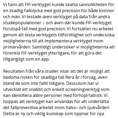
Vi fann att FIF-verktyget kunde skatta sannolikheten för
en skadlig fallolycka med god precision för både kvinnor
och män. Vi testade även verktyget på data från andra
studiepopulationer – och även där kunde FIF-verktyget
förutspå fall med god precision. Vi fortsätter nu arbetet
genom att testa verktygets tillförlitlighet och undersöka
möjligheterna till att implementera verktyget inom
primärvården. Samtidigt undersöker vi möjligheterna att
förenkla FIF-verktyget ytterligare, för att göra det
tillgängligt som en app.
Resultaten från våra studier visar att det är möjligt att
bedöma risken för skadliga fall flera år i förväg, även
bland de som inte fallit tidigare. Dessutom har vi
utvecklat ett snabbt och enkelt screeningverktyg som
kan identifiera äldre personer med förhöjd fallrisk. Vi
hoppas att verktyget kan användas för att underlätta
det fallpreventiva arbetet inom hälso- och sjukvården.
Detta är ny och viktig kunskap som öppnar för nya