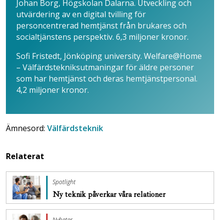
Johan Borg, Högskolan Dalarna. Utveckling och
utvärdering av en digital tvilling för
personcentrerad hemtjänst från brukares och
socialtjänstens perspektiv. 6,3 miljoner kronor.
Sofi Fristedt, Jönköping university. Welfare@Home
– Välfärdstekniksutmaningar för äldre personer
som har hemtjänst och deras hemtjänstpersonal.
4,2 miljoner kronor.
Ämnesord:
Välfärdsteknik
Relaterat
Spotlight
Ny teknik påverkar våra relationer
Nyheter