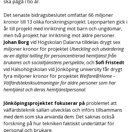
ska pågå i tio år.
Det senaste bidragsbeslutet omfattar 66 miljoner
kronor till 13 olika forskningsprojekt. Lejonparten gick i
år till projekt med inriktning mot barn och ungdomar,
men två projekt har inriktning mot äldre personer.
Johan Borg
vid Högskolan Dalarna tilldelas drygt sex
miljoner kronor för projektet
Utveckling och utvärdering
av en digital tvilling för personcentrerad hemtjänst från
brukares och socialtjänstens perspektiv
, och
Sofi Fristedt
vid Hälsohögskolan vid Jönköping university får drygt
fyra miljoner kronor för projektet
Welfare@Home –
Välfärdstekniksutmaningar för äldre personer som har
hemtjänst och deras hemtjänstpersonal
.
Jönköpingsprojektet fokuserar på
problemet att
välfärdsteknik sällan utvecklas och införs tillsammans
med dem som ska använda dem. Det saknas också
forskning på hur tekniken faktiskt underlättar för
personal och brukare.