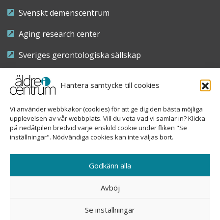
Svenskt demenscentrum
Aging research center
Sveriges gerontologiska sällskap
Riksföreningen för sjuksköterskor inom äldre- och
Hantera samtycke till cookies
demensvård
Vi använder webbkakor (cookies) för att ge dig den bästa möjliga
Nationellt kompetenscentrum anhöriga
upplevelsen av vår webbplats. Vill du veta vad vi samlar in? Klicka
på nedåtpilen bredvid varje enskild cookie under fliken "Se
inställningar". Nödvändiga cookies kan inte väljas bort.
Copyright © 2026 Äldre i centrum
Godkänn alla
Sveavägen 155, 113 46 Stockholm
Avböj
08-690 58 84
Se inställningar
info@aldreicentrum.se