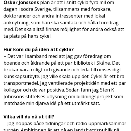
Oskar Jonssons
plan är att i snitt cykla fyra mil om
dagen i södra Sverige, tillsammans med forskare,
doktorander och andra intressenter med lokal
anknytning, som han ska samtala och hålla föredrag
med. Det ska alltså finnas möjlighet för andra också att
ta plats på hans cykel.
Hur kom du på idén att cykla?
– Det var i samband med att jag gav föredrag om
boende och åldrande på ett par bibliotek i Skåne. Det
brukar vara roligt och givande och leda till ömsesidigt
kunskapsutbyte. Jag ville skala upp det. Cykel är ett bra
transportmedel. Jag ventilerade projektidén med ett par
kollegor och de var positiva. Sedan fann jag Sten K
Johnsons stiftelses utlysning om bildningsprojekt som
matchade min djärva idé på ett utmärkt sätt.
Vilka vill du nå ut till?
– Jag hoppas både tidningar och radio uppmärksammar
turnén. Ambitionen är att nå en landsbygdspublik på