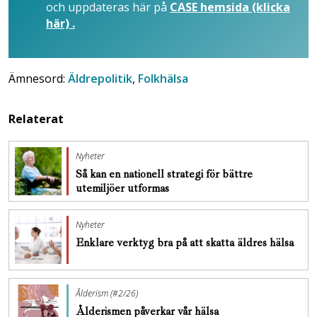
och uppdateras här på
CASE hemsida (klicka
här) .
Ämnesord:
Äldrepolitik
,
Folkhälsa
Relaterat
Nyheter
Så kan en nationell strategi för bättre
utemiljöer utformas
Nyheter
Enklare verktyg bra på att skatta äldres hälsa
Ålderism (#2/26)
Ålderismen påverkar vår hälsa