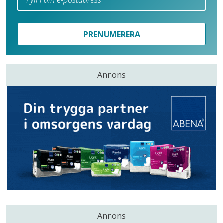
PRENUMERERA
Annons
Annons