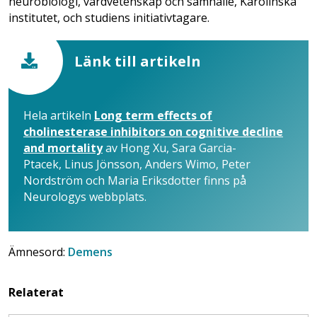
neurobiologi, vårdvetenskap och samhälle, Karolinska
institutet, och studiens initiativtagare.
Länk till artikeln
Hela artikeln
Long term effects of
cholinesterase inhibitors on cognitive decline
and mortality
av
Hong Xu
,
Sara Garcia-
Ptacek
,
Linus Jönsson
,
Anders Wimo
,
Peter
Nordström och
Maria Eriksdotter finns på
Neurologys webbplats.
Ämnesord:
Demens
Relaterat