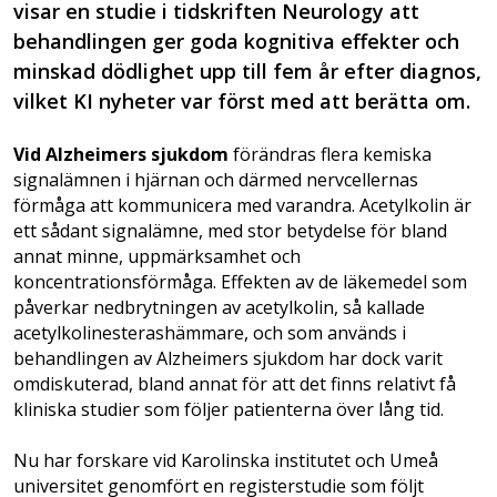
visar en studie i tidskriften Neurology att
behandlingen ger goda kognitiva effekter och
minskad dödlighet upp till fem år efter diagnos,
vilket KI nyheter var först med att berätta om.
Vid Alzheimers sjukdom
förändras flera kemiska
signalämnen i hjärnan och därmed nervcellernas
förmåga att kommunicera med varandra. Acetylkolin är
ett sådant signalämne, med stor betydelse för bland
annat minne, uppmärksamhet och
koncentrationsförmåga. Effekten av de läkemedel som
påverkar nedbrytningen av acetylkolin, så kallade
acetylkolinesterashämmare, och som används i
behandlingen av Alzheimers sjukdom har dock varit
omdiskuterad, bland annat för att det finns relativt få
kliniska studier som följer patienterna över lång tid.
Nu har forskare vid Karolinska institutet och Umeå
universitet genomfört en registerstudie som följt