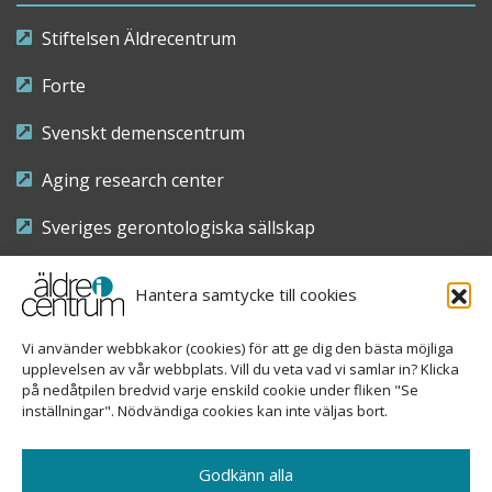
Stiftelsen Äldrecentrum
Forte
Svenskt demenscentrum
Aging research center
Sveriges gerontologiska sällskap
Riksföreningen för sjuksköterskor inom äldre- och
Hantera samtycke till cookies
demensvård
Vi använder webbkakor (cookies) för att ge dig den bästa möjliga
Nationellt kompetenscentrum anhöriga
upplevelsen av vår webbplats. Vill du veta vad vi samlar in? Klicka
på nedåtpilen bredvid varje enskild cookie under fliken "Se
inställningar". Nödvändiga cookies kan inte väljas bort.
Copyright © 2026 Äldre i centrum
Godkänn alla