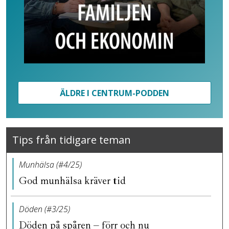
ÄLDRE I CENTRUM-PODDEN
Tips från tidigare teman
Munhälsa (#4/25)
God munhälsa kräver tid
Döden (#3/25)
Döden på spåren – förr och nu