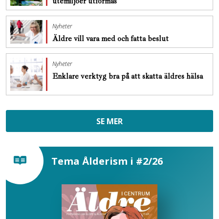
utemiljöer utformas
Nyheter
Äldre vill vara med och fatta beslut
Nyheter
Enklare verktyg bra på att skatta äldres hälsa
SE MER
Tema Ålderism i #2/26