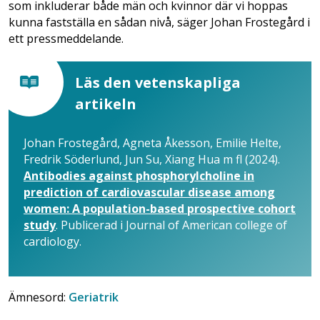
som inkluderar både män och kvinnor där vi hoppas
kunna fastställa en sådan nivå, säger Johan Frostegård i
ett pressmeddelande.
Läs den vetenskapliga
artikeln
Johan Frostegård, Agneta Åkesson, Emilie Helte,
Fredrik Söderlund, Jun Su, Xiang Hua m fl (2024).
Antibodies against phosphorylcholine in
prediction of cardiovascular disease among
women: A population-based prospective cohort
study
. Publicerad i Journal of American college of
cardiology.
Ämnesord:
Geriatrik