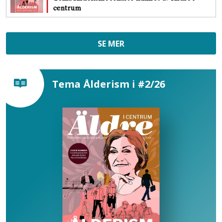
centrum
SE MER
Tema Ålderism i #2/26