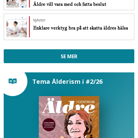
Äldre vill vara med och fatta beslut
Nyheter
Enklare verktyg bra på att skatta äldres hälsa
SE MER
Tema Ålderism i #2/26