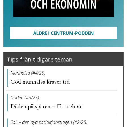
ÄLDRE I CENTRUM-PODDEN
Tips från tidigare teman
Munhälsa (#4/25)
God munhälsa kräver tid
Döden (#3/25)
Döden på spåren – förr och nu
SoL – den nya socialtjänstlagen (#2/25)