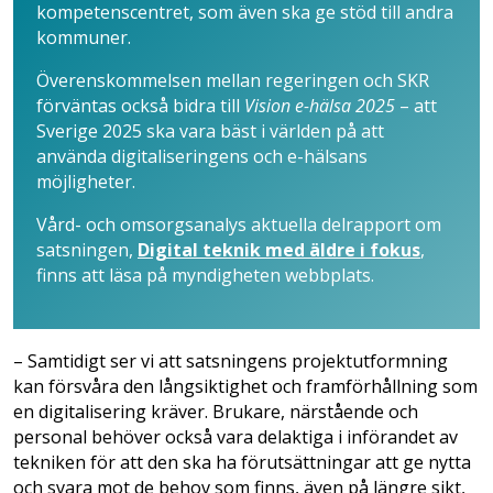
kompetenscentret, som även ska ge stöd till andra
kommuner.
Överenskommelsen mellan regeringen och SKR
förväntas också bidra till
Vision e-hälsa 2025
– att
Sverige 2025 ska vara bäst i världen på att
använda digitaliseringens och e-hälsans
möjligheter.
Vård- och omsorgsanalys aktuella delrapport om
satsningen,
Digital teknik med äldre i fokus
,
finns att läsa på myndigheten webbplats.
– Samtidigt ser vi att satsningens projektutformning
kan försvåra den långsiktighet och framförhållning som
en digitalisering kräver. Brukare, närstående och
personal behöver också vara delaktiga i införandet av
tekniken för att den ska ha förutsättningar att ge nytta
och svara mot de behov som finns, även på längre sikt,