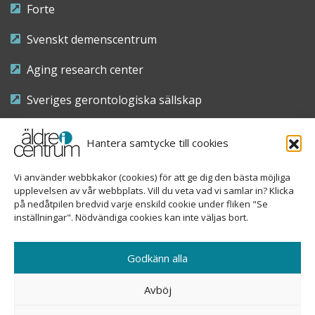
Forte
Svenskt demenscentrum
Aging research center
Sveriges gerontologiska sällskap
Riksföreningen för sjuksköterskor inom äldre- och
Hantera samtycke till cookies
demensvård
Vi använder webbkakor (cookies) för att ge dig den bästa möjliga
Nationellt kompetenscentrum anhöriga
upplevelsen av vår webbplats. Vill du veta vad vi samlar in? Klicka
på nedåtpilen bredvid varje enskild cookie under fliken "Se
inställningar". Nödvändiga cookies kan inte väljas bort.
Copyright © 2026 Äldre i centrum
Godkänn alla
Sveavägen 155, 113 46 Stockholm
Avböj
08-690 58 84