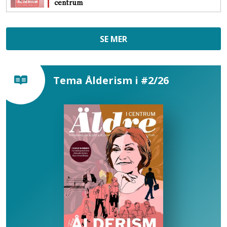
centrum
SE MER
Tema Ålderism i #2/26