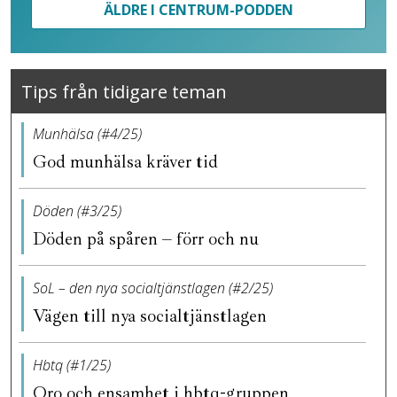
ÄLDRE I CENTRUM-PODDEN
Tips från tidigare teman
Munhälsa (#4/25)
God munhälsa kräver tid
Döden (#3/25)
Döden på spåren – förr och nu
SoL – den nya socialtjänstlagen (#2/25)
Vägen till nya socialtjänstlagen
Hbtq (#1/25)
Oro och ensamhet i hbtq-gruppen