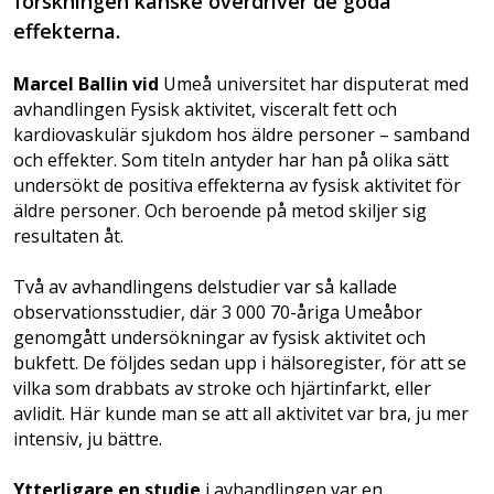
forskningen kanske överdriver de goda
effekterna.
Marcel Ballin vid
Umeå universitet har disputerat med
avhandlingen Fysisk aktivitet, visceralt fett och
kardiovaskulär sjukdom hos äldre personer – samband
och effekter. Som titeln antyder har han på olika sätt
undersökt de positiva effekterna av fysisk aktivitet för
äldre personer. Och beroende på metod skiljer sig
resultaten åt.
Två av avhandlingens delstudier var så kallade
observationsstudier, där 3 000 70-åriga Umeåbor
genomgått undersökningar av fysisk aktivitet och
bukfett. De följdes sedan upp i hälsoregister, för att se
vilka som drabbats av stroke och hjärtinfarkt, eller
avlidit. Här kunde man se att all aktivitet var bra, ju mer
intensiv, ju bättre.
Ytterligare en studie
i avhandlingen var en