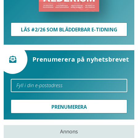
LÄS #2/26 SOM BLÄDDERBAR E-TIDNING
Prenumerera på nyhetsbrevet
PRENUMERERA
Annons