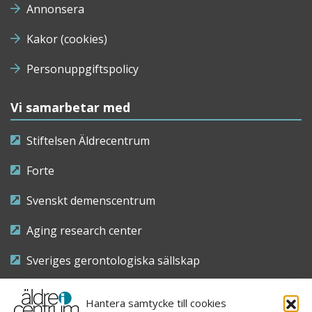
Annonsera
Kakor (cookies)
Personuppgiftspolicy
Vi samarbetar med
Stiftelsen Äldrecentrum
Forte
Svenskt demenscentrum
Aging research center
Sveriges gerontologiska sällskap
Riksföreningen för sjuksköterskor inom äldre- och
Hantera samtycke till cookies
demensvård