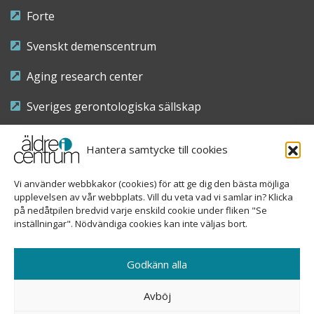
Forte
Svenskt demenscentrum
Aging research center
Sveriges gerontologiska sällskap
Riksföreningen för sjuksköterskor inom äldre- och
Hantera samtycke till cookies
demensvård
Vi använder webbkakor (cookies) för att ge dig den bästa möjliga
Nationellt kompetenscentrum anhöriga
upplevelsen av vår webbplats. Vill du veta vad vi samlar in? Klicka
på nedåtpilen bredvid varje enskild cookie under fliken "Se
inställningar". Nödvändiga cookies kan inte väljas bort.
Copyright © 2026 Äldre i centrum
Godkänn alla
Sveavägen 155, 113 46 Stockholm
Avböj
08-690 58 84