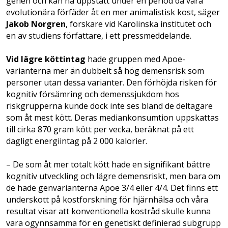
genen och kan ha uppstått under en period då våra
evolutionära förfäder åt en mer animalistisk kost, säger
Jakob Norgren
, forskare vid Karolinska institutet och
en av studiens författare, i ett pressmeddelande.
Vid lägre köttintag
hade gruppen med Apoe-
varianterna mer än dubbelt så hög demensrisk som
personer utan dessa varianter. Den förhöjda risken för
kognitiv försämring och demenssjukdom hos
riskgrupperna kunde dock inte ses bland de deltagare
som åt mest kött. Deras mediankonsumtion uppskattas
till cirka 870 gram kött per vecka, beräknat på ett
dagligt energiintag på 2 000 kalorier.
– De som åt mer totalt kött hade en signifikant bättre
kognitiv utveckling och lägre demensriskt, men bara om
de hade genvarianterna Apoe 3/4 eller 4/4. Det finns ett
underskott på kostforskning för hjärnhälsa och våra
resultat visar att konventionella kostråd skulle kunna
vara ogynnsamma för en genetiskt definierad subgrupp