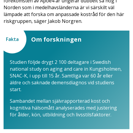
förekomsten av Apoe4 är ungefär dubbelt så hög i
Norden som i medelhavsländerna är vi särskilt väl
lämpade att forska om anpassade kostråd för den här
riskgruppen, säger Jakob Norgren.
Om forskningen
Fakta
Studien följde drygt 2 100 deltagare i Swedish
national study on aging and care in Kungsholmen,
SNAC-K, i upp till 15 år. Samtliga var 60 år eller
äldre och saknade demensdiagnos vid studiens
start.
Sambandet mellan självrapporterad kost och
kognitiva hälsomått analyserades med justering
för ålder, kön, utbildning och livsstilsfaktorer.