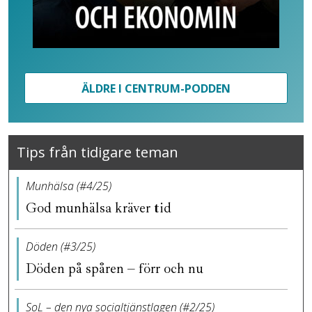
ÄLDRE I CENTRUM-PODDEN
Tips från tidigare teman
Munhälsa (#4/25)
God munhälsa kräver tid
Döden (#3/25)
Döden på spåren – förr och nu
SoL – den nya socialtjänstlagen (#2/25)