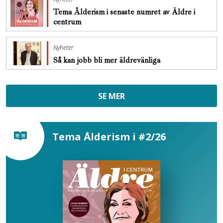
Tema Ålderism i senaste numret av Äldre i
centrum
Nyheter
Så kan jobb bli mer äldrevänliga
SE MER
Tema Ålderism i #2/26