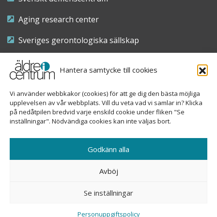
Aging research center
Sveriges gerontologiska sällskap
Riksföreningen för sjuksköterskor inom äldre- och
Hantera samtycke till cookies
demensvård
Vi använder webbkakor (cookies) för att ge dig den bästa möjliga
Nationellt kompetenscentrum anhöriga
upplevelsen av vår webbplats. Vill du veta vad vi samlar in? Klicka
på nedåtpilen bredvid varje enskild cookie under fliken "Se
inställningar". Nödvändiga cookies kan inte väljas bort.
Copyright © 2026 Äldre i centrum
Godkänn alla
Sveavägen 155, 113 46 Stockholm
Avböj
08-690 58 84
Se inställningar
info@aldreicentrum.se
Ansvarig utgivare: Åsa Hedberg Rundgren
Personuppgiftspolicy