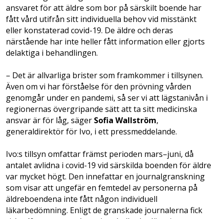
ansvaret för att äldre som bor på särskilt boende har
fått vård utifrån sitt individuella behov vid misstänkt
eller konstaterad covid-19. De äldre och deras
närstående har inte heller fått information eller gjorts
delaktiga i behandlingen.
– Det är allvarliga brister som framkommer i tillsynen.
Även om vi har förståelse för den prövning vården
genomgår under en pandemi, så ser vi att lägstanivån i
regionernas övergripande sätt att ta sitt medicinska
ansvar är för låg, säger
Sofia Wallström
,
generaldirektör för Ivo, i ett pressmeddelande.
Ivo:s tillsyn omfattar främst perioden mars–juni, då
antalet avlidna i covid-19 vid särskilda boenden för äldre
var mycket högt. Den innefattar en journalgranskning
som visar att ungefär en femtedel av personerna på
äldreboendena inte fått någon individuell
läkarbedömning. Enligt de granskade journalerna fick