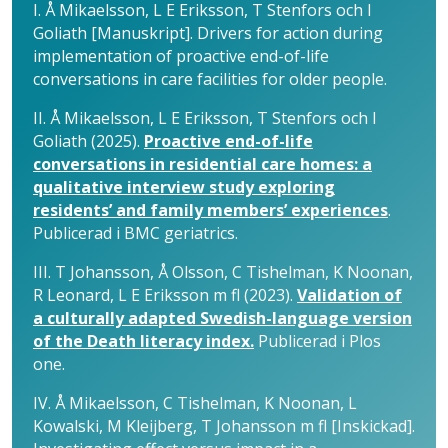
I. Å Mikaelsson, L E Eriksson, T Stenfors och I
Goliath [Manuskript]. Drivers for action during
implementation of proactive end-of-life
conversations in care facilities for older people.
II. Å Mikaelsson, L E Eriksson, T Stenfors och I
Goliath (2025).
Proactive end-of-life
conversations in residential care homes: a
qualitative interview study exploring
residents’ and family members’ experiences
.
Publicerad i BMC geriatrics.
III. T Johansson, Å Olsson, C Tishelman, K Noonan,
R Leonard, L E Eriksson m fl (2023).
Validation of
a culturally adapted Swedish-language version
of the Death literacy index.
Publicerad i Plos
one.
IV. Å Mikaelsson, C Tishelman, K Noonan, L
Kowalski, M Kleijberg, T Johansson m fl [Inskickad].