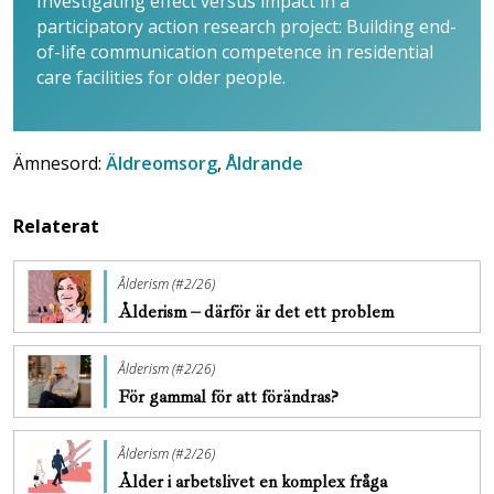
Investigating effect versus impact in a
participatory action research project: Building end-
of-life communication competence in residential
care facilities for older people.
Ämnesord:
Äldreomsorg
,
Åldrande
Relaterat
Ålderism (#2/26)
Ålderism – därför är det ett problem
Ålderism (#2/26)
För gammal för att förändras?
Ålderism (#2/26)
Ålder i arbetslivet en komplex fråga