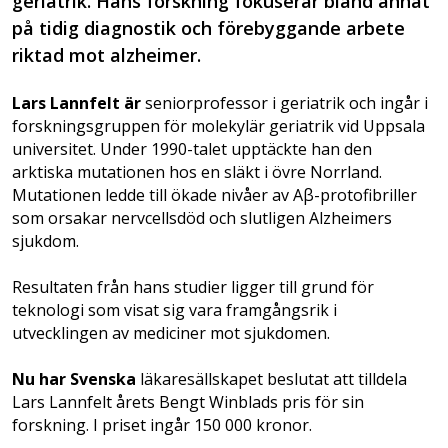
geriatrik. Hans forskning fokuserar bland annat
på tidig diagnostik och förebyggande arbete
riktad mot alzheimer.
Lars Lannfelt är
seniorprofessor i geriatrik och ingår i
forskningsgruppen för molekylär geriatrik vid Uppsala
universitet. Under 1990-talet upptäckte han den
arktiska mutationen hos en släkt i övre Norrland.
Mutationen ledde till ökade nivåer av Aβ-protofibriller
som orsakar nervcellsdöd och slutligen Alzheimers
sjukdom.
Resultaten från hans studier ligger till grund för
teknologi som visat sig vara framgångsrik i
utvecklingen av mediciner mot sjukdomen.
Nu har Svenska
läkaresällskapet beslutat att tilldela
Lars Lannfelt årets Bengt Winblads pris för sin
forskning. I priset ingår 150 000 kronor.