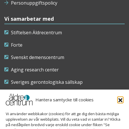
Personuppgiftspolicy
Vi samarbetar med
Stiftelsen Äldrecentrum
Forte
Svenskt demenscentrum
Aging research center
Sveriges gerontologiska sällskap
Riksföreningen för sjuksköterskor inom äldre- och
Hantera samtycke till cookies
demensvård
Vi använder webbkakor (cookies) för att ge dig den bästa möjliga
Nationellt kompetenscentrum anhöriga
upplevelsen av vår webbplats. Vill du veta vad vi samlar in? Klicka
på nedåtpilen bredvid varje enskild cookie under fliken "Se