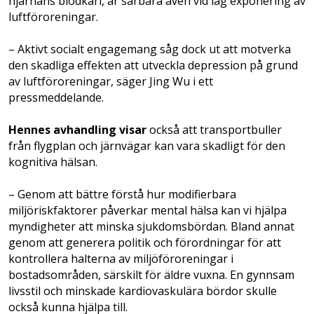
hjärnans blodkärl, är sårbara även vid låg exponering av
luftföroreningar.
– Aktivt socialt engagemang såg dock ut att motverka
den skadliga effekten att utveckla depression på grund
av luftföroreningar, säger Jing Wu i ett
pressmeddelande.
Hennes avhandling visar
också att transportbuller
från flygplan och järnvägar kan vara skadligt för den
kognitiva hälsan.
– Genom att bättre förstå hur modifierbara
miljöriskfaktorer påverkar mental hälsa kan vi hjälpa
myndigheter att minska sjukdomsbördan. Bland annat
genom att generera politik och förordningar för att
kontrollera halterna av miljöföroreningar i
bostadsområden, särskilt för äldre vuxna. En gynnsam
livsstil och minskade kardiovaskulära bördor skulle
också kunna hjälpa till.