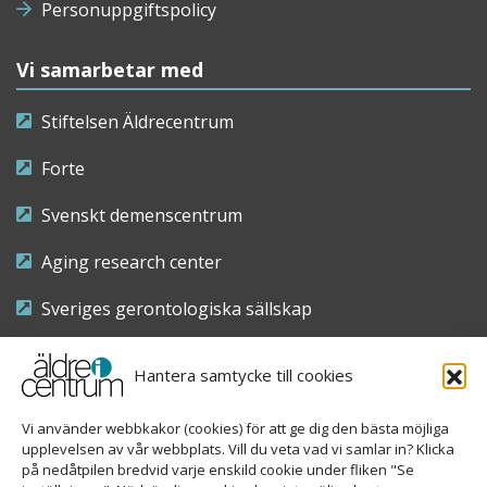
Personuppgiftspolicy
Vi samarbetar med
Stiftelsen Äldrecentrum
Forte
Svenskt demenscentrum
Aging research center
Sveriges gerontologiska sällskap
Riksföreningen för sjuksköterskor inom äldre- och
Hantera samtycke till cookies
demensvård
Vi använder webbkakor (cookies) för att ge dig den bästa möjliga
Nationellt kompetenscentrum anhöriga
upplevelsen av vår webbplats. Vill du veta vad vi samlar in? Klicka
på nedåtpilen bredvid varje enskild cookie under fliken "Se