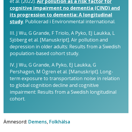
et al. (2022).
Air pollution as a risk factor for
cognitive impairment no dementia (CIND) and
its progression to dementia: A longitudinal
study
. Publicerad i Environmental international.
III. J Wu, G Grande, F Triolo, A Pyko, EJ Laukka, L
Sjöberg et al. [Manuskript]. Air pollution and
depression in older adults: Results from a Swedish
population-based cohort study.
IV. J Wu, G Grande, A Pyko, EJ Laukka, G
Pershagen, M Ögren et al. [Manuskript]. Long-
term exposure to transportation noise in relation
to global cognition decline and cognitive
impairment: Results from a Swedish longitudinal
cohort.
Ämnesord:
Demens
,
Folkhälsa