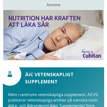
Annons
ÄiC VETENSKAPLIGT
SUPPLEMENT
Äldre i centrums vetenskapliga supplement, ÄiCVS,
publicerar vetenskapliga artiklar på svenska inom
äldre- och åldrandeområdet. Supplementet finns