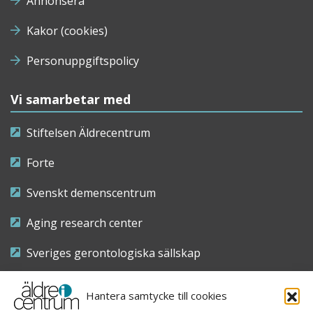
Annonsera
Kakor (cookies)
Personuppgiftspolicy
Vi samarbetar med
Stiftelsen Äldrecentrum
Forte
Svenskt demenscentrum
Aging research center
Sveriges gerontologiska sällskap
Riksföreningen för sjuksköterskor inom äldre- och
Hantera samtycke till cookies
demensvård