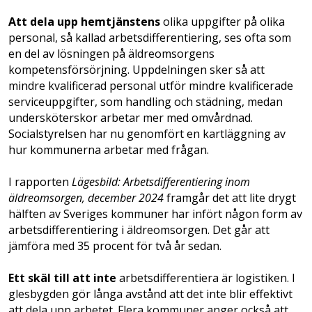
Att dela upp hemtjänstens
olika uppgifter på olika
personal, så kallad arbetsdifferentiering, ses ofta som
en del av lösningen på äldreomsorgens
kompetensförsörjning. Uppdelningen sker så att
mindre kvalificerad personal utför mindre kvalificerade
serviceuppgifter, som handling och städning, medan
undersköterskor arbetar mer med omvårdnad.
Socialstyrelsen har nu genomfört en kartläggning av
hur kommunerna arbetar med frågan.
I rapporten
Lägesbild: Arbetsdifferentiering inom
äldreomsorgen, december 2024
framgår det att lite drygt
hälften av Sveriges kommuner har infört någon form av
arbetsdifferentiering i äldreomsorgen. Det går att
jämföra med 35 procent för två år sedan.
Ett skäl till att inte
arbetsdifferentiera är logistiken. I
glesbygden gör långa avstånd att det inte blir effektivt
att dela upp arbetet. Flera kommuner anger också att