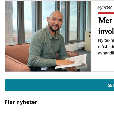
Nyheter
Mer 
invo
Ny tekni
måste de
avhandli
SE
Fler nyheter