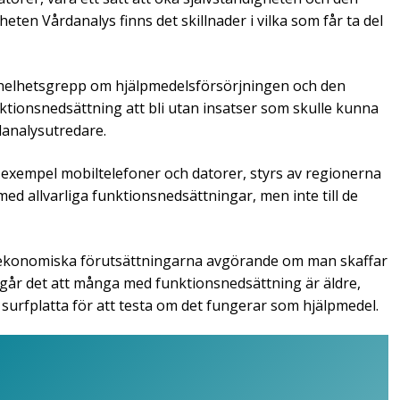
ten Vårdanalys finns det skillnader i vilka som får ta del
t helhetsgrepp om hjälpmedelsförsörjningen och den
ktionsnedsättning att bli utan insatser som skulle kunna
danalysutredare.
l exempel mobiltelefoner och datorer, styrs av regionerna
med allvarliga funktionsnedsättningar, men inte till de
ta ekonomiska förutsättningarna avgörande om man skaffar
amgår det att många med funktionsnedsättning är äldre,
n surfplatta för att testa om det fungerar som hjälpmedel.