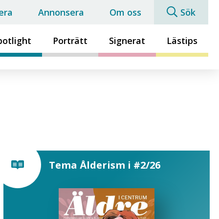
era
Annonsera
Om oss
Sök
potlight
Porträtt
Signerat
Lästips
Tema Ålderism i #2/26