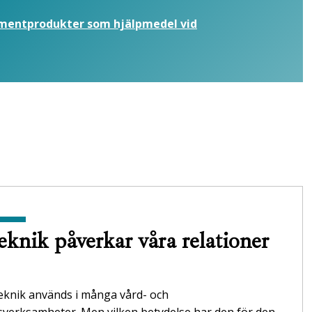
umentprodukter som hjälpmedel vid
eknik påverkar våra relationer
teknik används i många vård- och
verksamheter. Men vilken betydelse har den för den