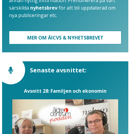
annan nyttig information. Prenumerera på vårt
särskilda
nyhetsbrev
för att bli uppdaterad om
nya publiceringar etc.
MER OM ÄICVS & NYHETSBREVET
Senaste avsnittet:
Avsnitt 28: Familjen och ekonomin