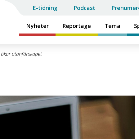
E-tidning
Podcast
Prenumer
Nyheter
Reportage
Tema
S
l ökar utanförskapet