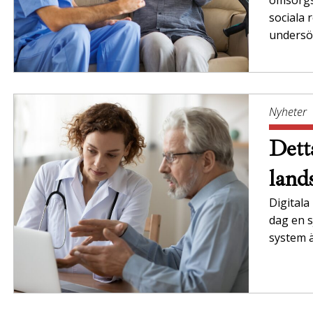
sociala 
unders
Nyheter
Dett
land
Digitala
dag en s
system ä