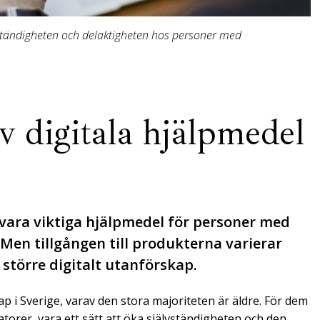
vständigheten och delaktigheten hos personer med
v digitala hjälpmedel
vara viktiga hjälpmedel för personer med
 Men tillgången till produkterna varierar
 större digitalt utanförskap.
ap i Sverige, varav den stora majoriteten är äldre. För dem
atorer, vara ett sätt att öka självständigheten och den