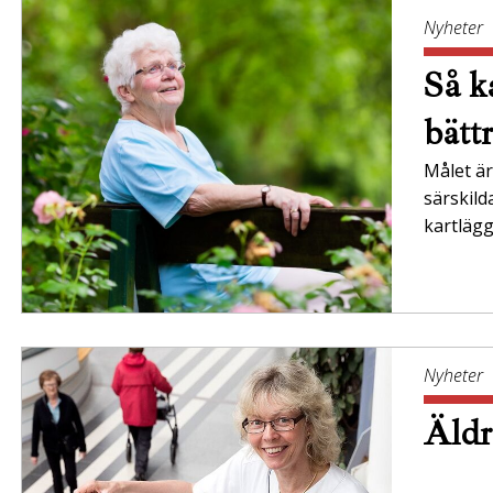
Nyheter
Så ka
bätt
Målet är 
särskil
kartläg
Nyheter
Äldr