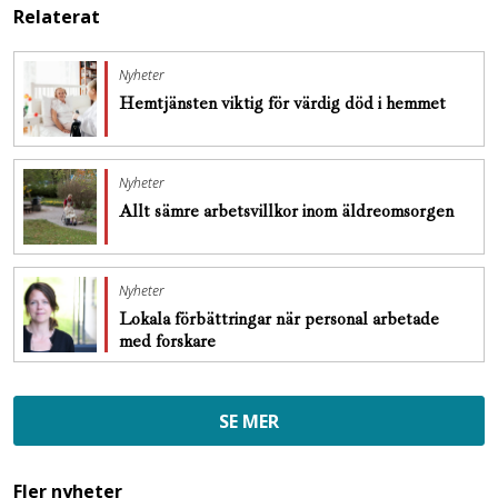
Relaterat
Nyheter
Hemtjänsten viktig för värdig död i hemmet
Nyheter
Allt sämre arbetsvillkor inom äldreomsorgen
Nyheter
Lokala förbättringar när personal arbetade
med forskare
SE MER
Fler nyheter