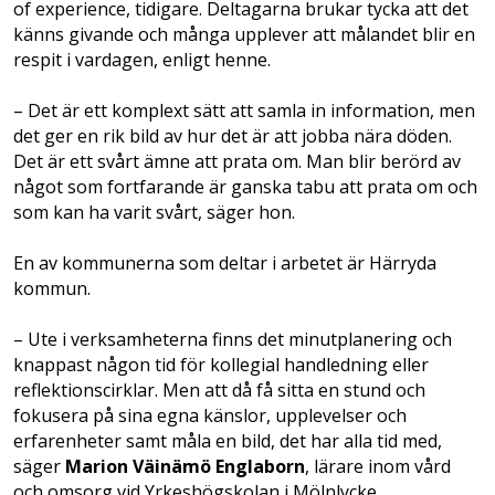
of experience, tidigare. Deltagarna brukar tycka att det
känns givande och många upplever att målandet blir en
respit i vardagen, enligt henne.
– Det är ett komplext sätt att samla in inf
ormation, men
det ger en rik bild av hur det är att jobba nära döden.
Det är ett svårt ämne att prata om. Man blir berörd av
något som fortfarande är ganska tabu att prata om och
som kan ha varit svårt, säger hon.
En av kommunerna som deltar i arbetet är Härryda
kommun.
– Ute i verksamheterna finns det minutplanering och
knappast någon tid för kollegial handledning eller
reflektionscirklar. Men att då få sitta en stund och
fokusera på sina egna känslor, upplevelser och
erfarenheter samt måla en bild, det har alla tid med,
säger
Marion Väinämö Englaborn
, lärare inom vård
och omsorg vid Yrkeshögskolan i Mölnlycke.