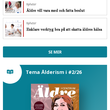
Nyheter
Äldre vill vara med och fatta beslut
Nyheter
Enklare verktyg bra på att skatta äldres hälsa
SE MER
Tema Ålderism i #2/26