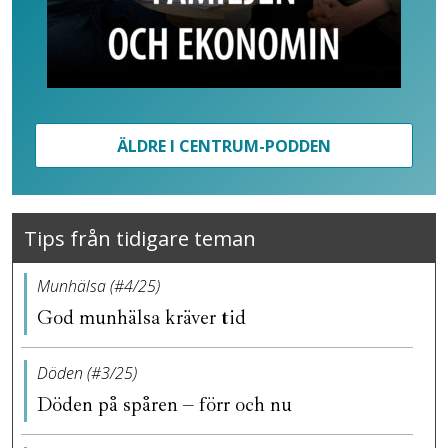
ÄLDRE I CENTRUM-PODDEN
Tips från tidigare teman
Munhälsa (#4/25)
God munhälsa kräver tid
Döden (#3/25)
Döden på spåren – förr och nu