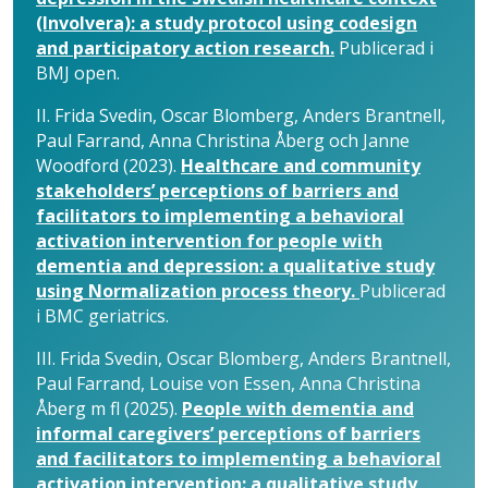
(Involvera): a study protocol using codesign
and participatory action research.
Publicerad i
BMJ open.
II. Frida Svedin, Oscar Blomberg, Anders Brantnell,
Paul Farrand, Anna Christina Åberg och Janne
Woodford (2023).
Healthcare and community
stakeholders’ perceptions of barriers and
facilitators to implementing a behavioral
activation intervention for people with
dementia and depression: a qualitative study
using Normalization process theory.
Publicerad
i BMC geriatrics.
III. Frida Svedin, Oscar Blomberg, Anders Brantnell,
Paul Farrand, Louise von Essen, Anna Christina
Åberg m fl (2025).
People with dementia and
informal caregivers’ perceptions of barriers
and facilitators to implementing a behavioral
activation intervention: a qualitative study