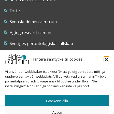
Forte
Svenskt demenscentrum
Aging research center
Sveriges gerontologiska sällskap
Riksföreningen för sjuksköterskor inom äldre- och
Hantera samtycke till cookies
demensvård
Vi använder webbkakor (cookies) för att ge dig den bästa möjliga
Nationellt kompetenscentrum anhöriga
upplevelsen av vår webbplats. Vill du veta vad vi samlar in? Klicka
på nedåtpilen bredvid varje enskild cookie under fliken "Se
inställningar". Nödvändiga cookies kan inte väljas bort.
Copyright © 2026 Äldre i centrum
Godkänn alla
Sveavägen 155, 113 46 Stockholm
Avböj