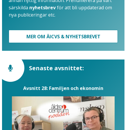
annan nyttig information. Prenumerera på vårt
särskilda
nyhetsbrev
för att bli uppdaterad om
nya publiceringar etc.
MER OM ÄICVS & NYHETSBREVET
Senaste avsnittet:
Avsnitt 28: Familjen och ekonomin