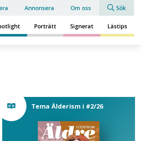
era
Annonsera
Om oss
Sök
potlight
Porträtt
Signerat
Lästips
Tema Ålderism i #2/26