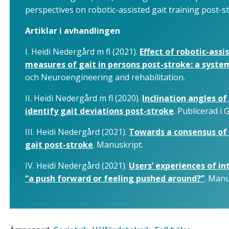
perspectives on robotic-assisted gait training post-s
Artiklar i avhandlingen
I. Heidi Nedergård m fl (2021).
Effect of robotic-ass
measures of gait in persons post-stroke: a syste
och Neuroengineering and rehabilitation.
II. Heidi Nedergård m fl (2020).
Inclination angles of
identify gait deviations post-stroke
. Publicerad i 
III. Heidi Nedergård (2021).
Towards a consensus of 
gait post-stroke
. Manuskript.
IV. Heidi Nedergård (2021).
Users’ experiences of in
“a push forward or feeling pushed around?”
. Manu