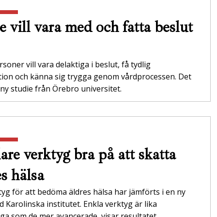
e vill vara med och fatta beslut
soner vill vara delaktiga i beslut, få tydlig
tion och känna sig trygga genom vårdprocessen. Det
 ny studie från Örebro universitet.
are verktyg bra på att skatta
es hälsa
tyg för att bedöma äldres hälsa har jämförts i en ny
id Karolinska institutet. Enkla verktyg är lika
itliga som de mer avancerade, visar resultatet.