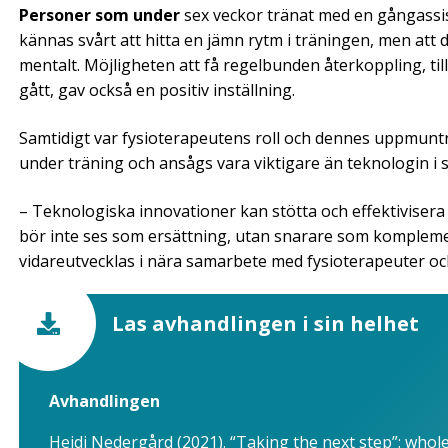
Personer som under
sex veckor tränat med en gångassis
kännas svårt att hitta en jämn rytm i träningen, men att d
mentalt. Möjligheten att få regelbunden återkoppling, ti
gått, gav också en positiv inställning.
Samtidigt var fysioterapeutens roll och dennes uppmuntr
under träning och ansågs vara viktigare än teknologin i s
– Teknologiska innovationer kan stötta och effektivisera
bör inte ses som ersättning, utan snarare som komplement
vidareutvecklas i nära samarbete med fysioterapeuter oc
Las avhandlingen i sin helhet
Avhandlingen
Heidi Nedergård (2021).
“Taking the next step”: whol