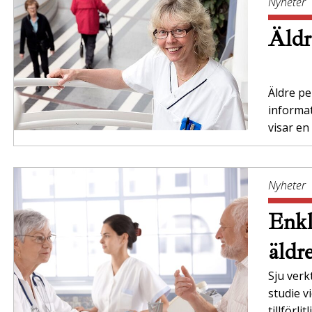
Nyheter
Äldr
Äldre per
informa
visar en
Nyheter
Enkl
äldr
Sju verk
studie v
tillförl