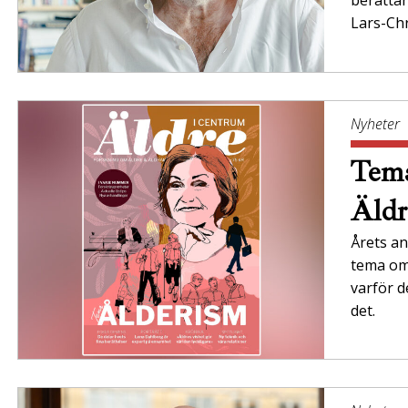
berättar
Lars-Chr
Nyheter
Tema
Äldr
Årets an
tema om 
varför d
det.