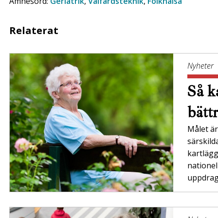
Ämnesord:
Geriatrik
,
Välfärdsteknik
,
Folkhälsa
Relaterat
Nyheter
Så ka
bätt
Målet är 
särskil
kartläg
nationel
uppdrag”