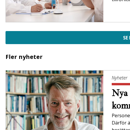
SE
Fler nyheter
Nyheter
Nya 
komm
Persone
Därför ä