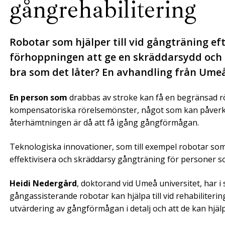
gångrehabilitering
Robotar som hjälper till vid gångträning ef
förhoppningen att ge en skräddarsydd och h
bra som det låter? En avhandling från Umeå
En person som
drabbas av stroke kan få en begränsad 
kompensatoriska rörelsemönster, något som kan påverka in
återhämtningen är då att få igång gångförmågan.
Teknologiska innovationer, som till exempel robotar som 
effektivisera och skräddarsy gångträning för personer s
Heidi Nedergård
, doktorand vid Umeå universitet, har 
gångassisterande robotar kan hjälpa till vid rehabilitering
utvärdering av gångförmågan i detalj och att de kan hjälpa 