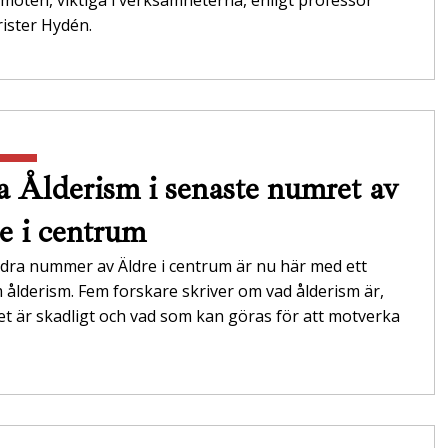
möten, viktiga i verksamheterna,­ enligt professor
ister Hydén.
 Ålderism i senaste numret av
e i centrum
dra nummer av Äldre i centrum är nu här med ett
ålderism. Fem forskare skriver om vad ålderism är,
et är skadligt och vad som kan göras för att motverka