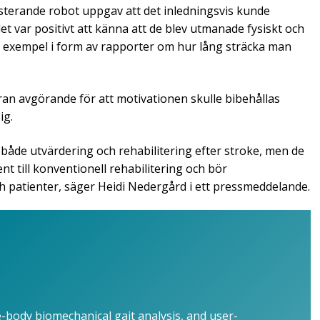
terande robot uppgav att det inledningsvis kunde
et var positivt att känna att de blev utmanade fysiskt och
ll exempel i form av rapporter om hur lång sträcka man
an avgörande för att motivationen skulle bibehållas
ig.
 både utvärdering och rehabilitering efter stroke, men de
 till konventionell rehabilitering och bör
h patienter, säger Heidi Nedergård i ett pressmeddelande.
e-body biomechanical gait analysis, and user-