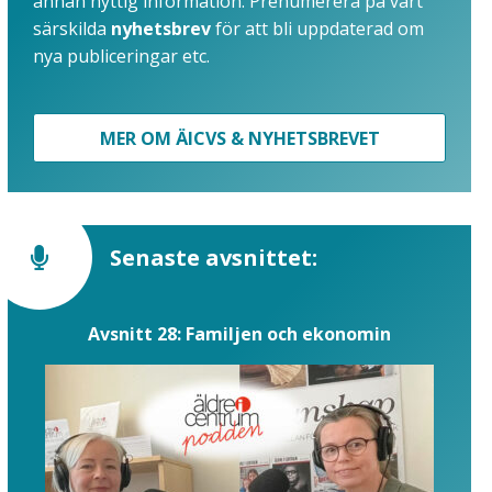
annan nyttig information. Prenumerera på vårt
särskilda
nyhetsbrev
för att bli uppdaterad om
nya publiceringar etc.
MER OM ÄICVS & NYHETSBREVET
Senaste avsnittet:
Avsnitt 28: Familjen och ekonomin