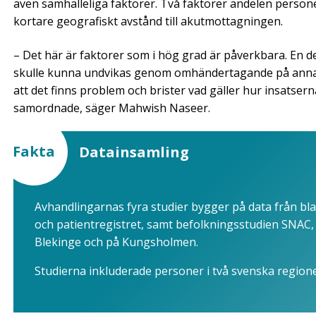
även samhälleliga faktorer. Två faktorer andelen persone
kortare geografiskt avstånd till akutmottagningen.
– Det här är faktorer som i hög grad är påverkbara. En 
skulle kunna undvikas genom omhändertagande på annan 
att det finns problem och brister vad gäller hur insats
samordnade, säger Mahwish Naseer.
Fakta
Datainsamling
Avhandlingarnas fyra studier bygger på data från bla
och patientregistret, samt befolkningsstudien SNAC, 
Blekinge och på Kungsholmen.
Studierna inkluderade personer i två svenska regione