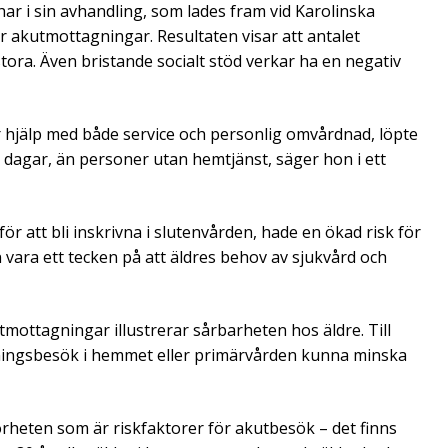
ar i sin avhandling, som lades fram vid Karolinska
r akutmottagningar. Resultaten visar att antalet
tora. Även bristande socialt stöd verkar ha en negativ
hjälp med både service och personlig omvårdnad, löpte
 dagar, än personer utan hemtjänst, säger hon i ett
ör att bli inskrivna i slutenvården, hade en ökad risk för
ara ett tecken på att äldres behov av sjukvård och
mottagningar illustrerar sårbarheten hos äldre. Till
jningsbesök i hemmet eller primärvården kunna minska
örheten som är riskfaktorer för akutbesök – det finns