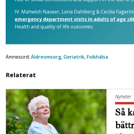
IV. Mahwish Naseer, Lena Dahlberg & Cecilia Fagerst
emergency department visits in adults of age ≥66
Health and quality of life outcomes.
Ämnesord:
Äldreomsorg
,
Geriatrik
,
Folkhälsa
Relaterat
Nyheter
Så ka
bätt