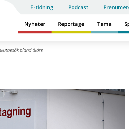
E-tidning
Podcast
Prenumer
Nyheter
Reportage
Tema
S
akutbesök bland äldre