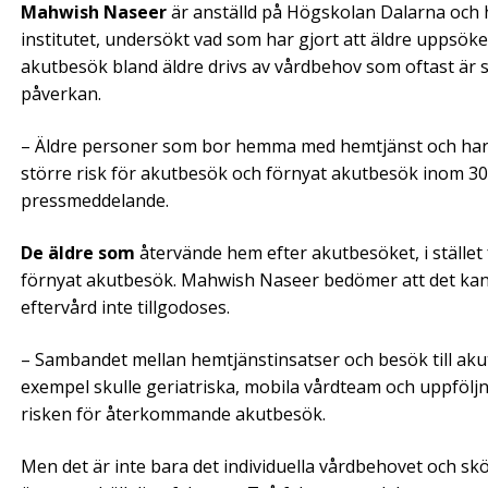
Mahwish Naseer
är anställd på Högskolan Dalarna och h
institutet, undersökt vad som har gjort att äldre uppsöke
akutbesök bland äldre drivs av vårdbehov som oftast är s
påverkan.
– Äldre personer som bor hemma med hemtjänst och har 
större risk för akutbesök och förnyat akutbesök inom 30
pressmeddelande.
De äldre som
återvände hem efter akutbesöket, i stället f
förnyat akutbesök. Mahwish Naseer bedömer att det kan v
eftervård inte tillgodoses.
– Sambandet mellan hemtjänstinsatser och besök till akut
exempel skulle geriatriska, mobila vårdteam och uppföl
risken för återkommande akutbesök.
Men det är inte bara det individuella vårdbehovet och sk