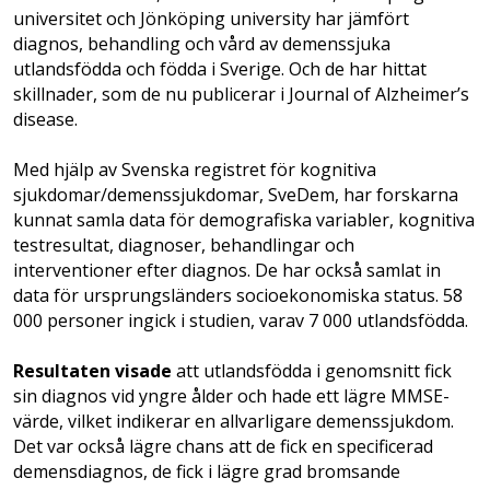
universitet och Jönköping university har jämfört
diagnos, behandling och vård av demenssjuka
utlandsfödda och födda i Sverige. Och de har hittat
skillnader, som de nu publicerar i Journal of Alzheimer’s
disease.
Med hjälp av Svenska registret för kognitiva
sjukdomar/demenssjukdomar, SveDem, har forskarna
kunnat samla data för demografiska variabler, kognitiva
testresultat, diagnoser, behandlingar och
interventioner efter diagnos. De har också samlat in
data för ursprungsländers socioekonomiska status. 58
000 personer ingick i studien, varav 7 000 utlandsfödda.
Resultaten visade
att utlandsfödda i genomsnitt fick
sin diagnos vid yngre ålder och hade ett lägre MMSE-
värde, vilket indikerar en allvarligare demenssjukdom.
Det var också lägre chans att de fick en specificerad
demensdiagnos, de fick i lägre grad bromsande