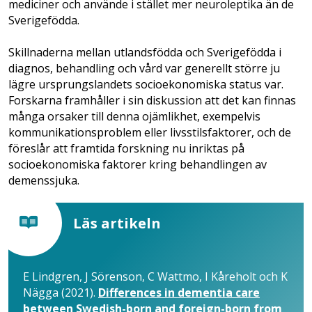
mediciner och använde i stället mer neuroleptika än de
Sverigefödda.
Skillnaderna mellan utlandsfödda och Sverigefödda i
diagnos, behandling och vård var generellt större ju
lägre ursprungslandets socioekonomiska status var.
Forskarna framhåller i sin diskussion att det kan finnas
många orsaker till denna ojämlikhet, exempelvis
kommunikationsproblem eller livsstilsfaktorer, och de
föreslår att framtida forskning nu inriktas på
socioekonomiska faktorer kring behandlingen av
demenssjuka.
Läs artikeln
E Lindgren, J Sörenson, C Wattmo, I Kåreholt och K
Nägga (2021).
Differences in dementia care
between Swedish-born and foreign-born from