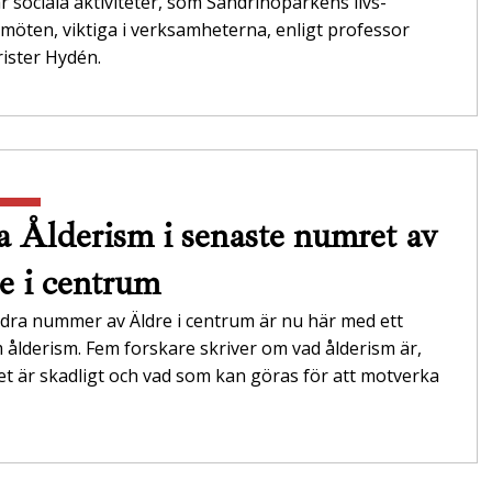
r sociala aktiviteter, som Sandrinoparkens livs­
möten, viktiga i verksamheterna,­ enligt professor
ister Hydén.
 Ålderism i senaste numret av
e i centrum
dra nummer av Äldre i centrum är nu här med ett
ålderism. Fem forskare skriver om vad ålderism är,
et är skadligt och vad som kan göras för att motverka