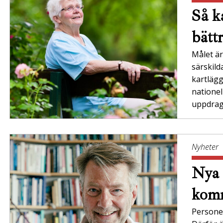
Så ka
bätt
Målet är 
särskil
kartläg
nationel
uppdrag”
Nyheter
Nya 
komm
Persone