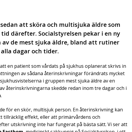
r sedan att sköra och multisjuka äldre som
tid därefter. Socialstyrelsen pekar i en ny
 av de mest sjuka äldre, bland att rutiner
lla dagar och tider.
 att en patient som vårdats på sjukhus oplanerat skrivs in
attningen av sådana återinskrivningar förändrats mycket
v sjukhusvistelserna i gruppen mest sjuka äldre av en
 av återinskrivningarna skedde redan inom tre dagar och i
.
e för en skör, multisjuk person. En återinskrivning kan
tillräcklig effekt, eller att primärvårdens och
er utskrivning inte har fungerat på bästa sätt. Vi ser att
n Fastbom
, medicinskt sakkunnig på Socialstyrelsen, i ett