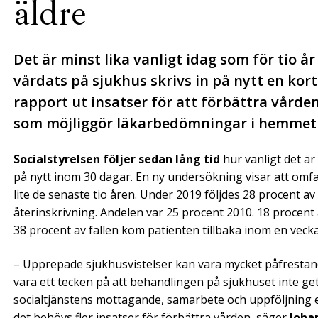
äldre
Det är minst lika vanligt idag som för tio å
vårdats på sjukhus skrivs in på nytt en kort 
rapport ut insatser för att förbättra vården
som möjliggör läkarbedömningar i hemmet a
Socialstyrelsen följer sedan lång tid
hur vanligt det är
på nytt inom 30 dagar. En ny undersökning visar att omf
lite de senaste tio åren. Under 2019 följdes 28 procent a
återinskrivning. Andelen var 25 procent 2010. 18 procent
38 procent av fallen kom patienten tillbaka inom en vecka
– Upprepade sjukhusvistelser kan vara mycket påfrestand
vara ett tecken på att behandlingen på sjukhuset inte gett 
socialtjänstens mottagande, samarbete och uppföljning eft
det behövs fler insatser för förbättra vården, säger
Joha