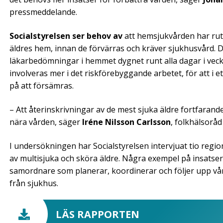
pressmeddelande.
Socialstyrelsen ser behov av
att hemsjukvården har rutin
äldres hem, innan de förvärras och kräver sjukhusvård. 
läkarbedömningar i hemmet dygnet runt alla dagar i vec
involveras mer i det riskförebyggande arbetet, för att i
på att försämras.
– Att återinskrivningar av de mest sjuka äldre fortfarande
nära vården, säger
Iréne Nilsson Carlsson
, folkhälsoråd
I undersökningen har Socialstyrelsen intervjuat tio regi
av multisjuka och sköra äldre. Några exempel på insats
samordnare som planerar, koordinerar och följer upp vå
från sjukhus.
LÄS RAPPORTEN