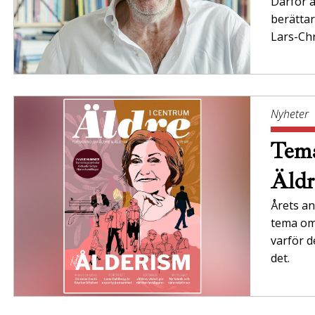
Därför ä
berättar
Lars-Chr
Nyheter
Tema
Äldr
Årets an
tema om 
varför d
det.