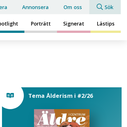
era
Annonsera
Om oss
Sök
potlight
Porträtt
Signerat
Lästips
Tema Ålderism i #2/26