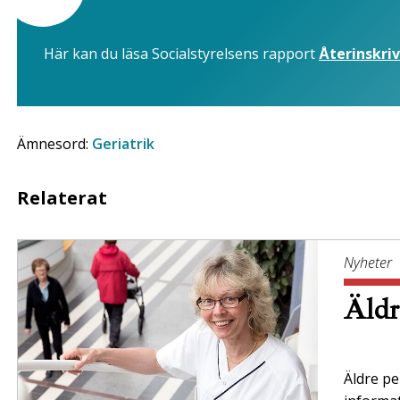
Här kan du läsa Socialstyrelsens rapport
Återinskriv
Ämnesord:
Geriatrik
Relaterat
Nyheter
Äldr
Äldre per