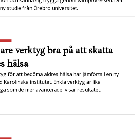
tion och känna sig trygga genom vårdprocessen. Det
 ny studie från Örebro universitet.
are verktyg bra på att skatta
es hälsa
tyg för att bedöma äldres hälsa har jämförts i en ny
id Karolinska institutet. Enkla verktyg är lika
itliga som de mer avancerade, visar resultatet.