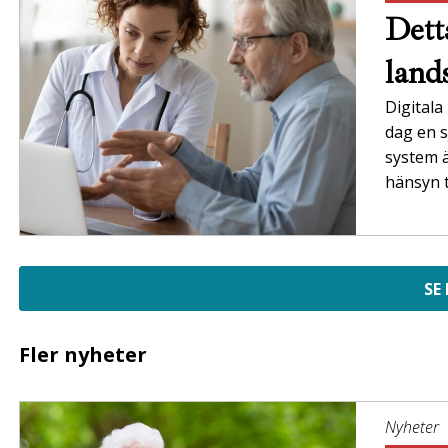
Dett
land
Digitala
dag en s
system ä
hänsyn t
SE
Fler nyheter
Nyheter