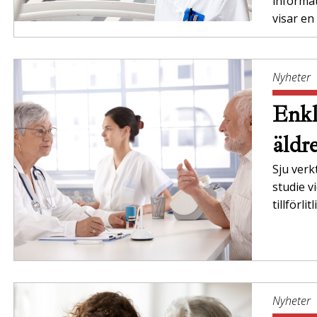
informa
visar en
Nyheter
Enkl
äldr
Sju verk
studie v
tillförl
Nyheter