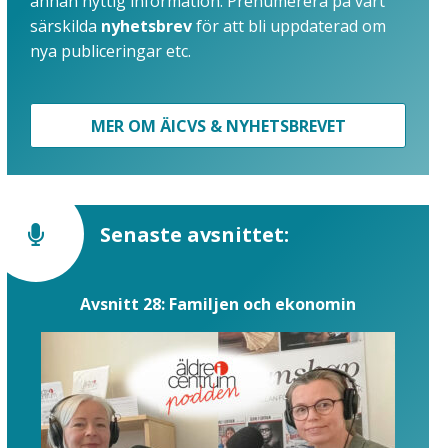
annan nyttig information. Prenumerera på vårt
särskilda
nyhetsbrev
för att bli uppdaterad om
nya publiceringar etc.
MER OM ÄICVS & NYHETSBREVET
Senaste avsnittet:
Avsnitt 28: Familjen och ekonomin