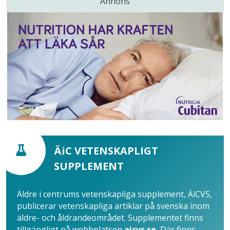
Annons
ÄiC VETENSKAPLIGT
SUPPLEMENT
Äldre i centrums vetenskapliga supplement, ÄiCVS,
publicerar vetenskapliga artiklar på svenska inom
äldre- och åldrandeområdet. Supplementet finns
tillgängligt på webbplatsen
aicvs.se.
Där finns