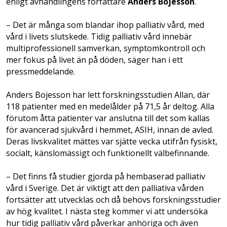
enligt avhandlingens författare
Anders Bojesson
.
– Det är många som blandar ihop palliativ vård, med
vård i livets slutskede. Tidig palliativ vård innebär
multiprofessionell samverkan, symptomkontroll och
mer fokus på livet än på döden, säger han i ett
pressmeddelande.
Anders Bojesson har lett forskningsstudien Allan, där
118 patienter med en medelålder på 71,5 år deltog. Alla
förutom åtta patienter var anslutna till det som kallas
för avancerad sjukvård i hemmet, ASIH, innan de avled.
Deras livskvalitet mättes var sjätte vecka utifrån fysiskt,
socialt, känslomässigt och funktionellt välbefinnande.
– Det finns få studier gjorda på hembaserad palliativ
vård i Sverige. Det är viktigt att den palliativa vården
fortsätter att utvecklas och då behövs forskningsstudier
av hög kvalitet. I nästa steg kommer vi att undersöka
hur tidig palliativ vård påverkar anhöriga och även