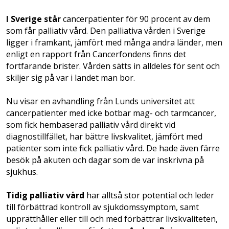
I Sverige står
cancerpatienter för 90 procent av dem
som får palliativ vård. Den palliativa vården i Sverige
ligger i framkant, jämfört med många andra länder, men
enligt en rapport från Cancerfondens finns det
fortfarande brister. Vården sätts in alldeles för sent och
skiljer sig på var i landet man bor.
Nu visar en avhandling från Lunds universitet att
cancerpatienter med icke botbar mag- och tarmcancer,
som fick hembaserad palliativ vård direkt vid
diagnostillfället, har bättre livskvalitet, jämfört med
patienter som inte fick palliativ vård. De hade även färre
besök på akuten och dagar som de var inskrivna på
sjukhus.
Tidig palliativ vård
har alltså stor potential och leder
till förbättrad kontroll av sjukdomssymptom, samt
upprätthåller eller till och med förbättrar livskvaliteten,