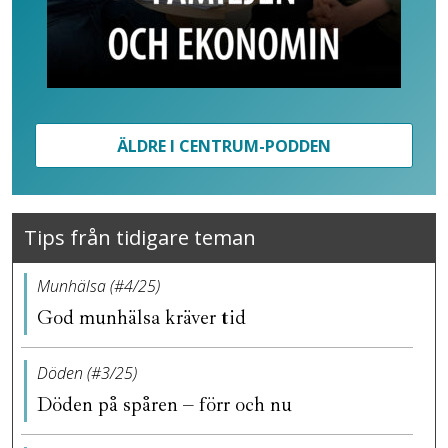
ÄLDRE I CENTRUM-PODDEN
Tips från tidigare teman
Munhälsa (#4/25)
God munhälsa kräver tid
Döden (#3/25)
Döden på spåren – förr och nu