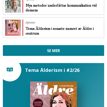
Nya metoder underlättar kommunikation vid
demens
Nyheter
Tema Ålderism i senaste numret av Äldre i
centrum
SE MER
Tema Ålderism i #2/26