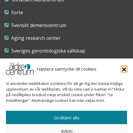
Forte
Svenskt demenscentrum
Aging research center
Sveriges gerontologiska sällskap
Riksföreningen för sjuksköterskor inom äldre- och
Hantera samtycke till cookies
demensvård
Vi använder webbkakor (cookies) för att ge dig den bästa möjliga
Nationellt kompetenscentrum anhöriga
upplevelsen av vår webbplats. Vill du veta vad vi samlar in? Klicka
på nedåtpilen bredvid varje enskild cookie under fliken "Se
inställningar". Nödvändiga cookies kan inte väljas bort.
Copyright © 2026 Äldre i centrum
Godkänn alla
Sveavägen 155, 113 46 Stockholm
Avböj