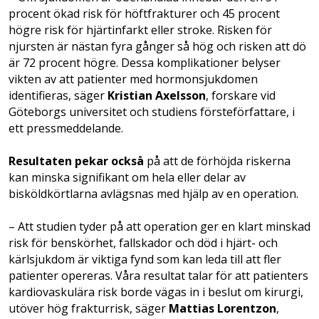
procent ökad risk för höftfrakturer och 45 procent
högre risk för hjärtinfarkt eller stroke. Risken för
njursten är nästan fyra gånger så hög och risken att dö
är 72 procent högre. Dessa komplikationer belyser
vikten av att patienter med hormonsjukdomen
identifieras, säger
Kristian Axelsson
, forskare vid
Göteborgs universitet och studiens försteförfattare, i
ett pressmeddelande.
Resultaten pekar också
på att de förhöjda riskerna
kan minska signifikant om hela eller delar av
bisköldkörtlarna avlägsnas med hjälp av en operation.
– Att studien tyder på att operation ger en klart minskad
risk för benskörhet, fallskador och död i hjärt- och
kärlsjukdom är viktiga fynd som kan leda till att fler
patienter opereras. Våra resultat talar för att patienters
kardiovaskulära risk borde vägas in i beslut om kirurgi,
utöver hög frakturrisk, säger
Mattias Lorentzon
,