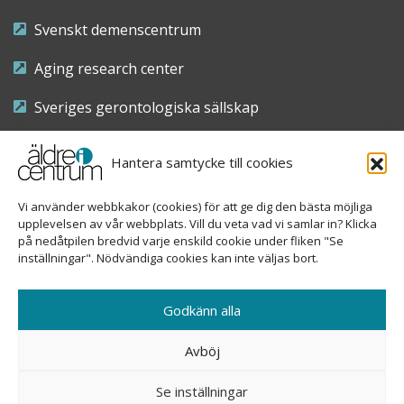
Svenskt demenscentrum
Aging research center
Sveriges gerontologiska sällskap
Riksföreningen för sjuksköterskor inom äldre- och
Hantera samtycke till cookies
demensvård
Vi använder webbkakor (cookies) för att ge dig den bästa möjliga
Nationellt kompetenscentrum anhöriga
upplevelsen av vår webbplats. Vill du veta vad vi samlar in? Klicka
på nedåtpilen bredvid varje enskild cookie under fliken "Se
inställningar". Nödvändiga cookies kan inte väljas bort.
Copyright © 2026 Äldre i centrum
Godkänn alla
Sveavägen 155, 113 46 Stockholm
Avböj
08-690 58 84
Se inställningar
info@aldreicentrum.se