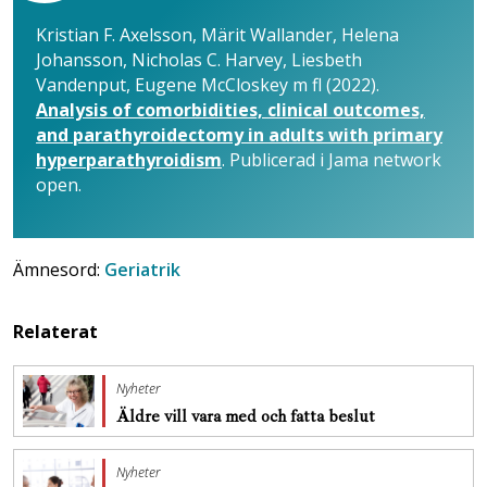
Kristian F. Axelsson, Märit Wallander, Helena
Johansson, Nicholas C. Harvey, Liesbeth
Vandenput, Eugene McCloskey m fl (2022).
Analysis of comorbidities, clinical outcomes,
and parathyroidectomy in adults with primary
hyperparathyroidism
. Publicerad i Jama network
open.
Ämnesord:
Geriatrik
Relaterat
Nyheter
Äldre vill vara med och fatta beslut
Nyheter