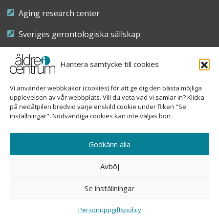
Aging research center
Sveriges gerontologiska sällskap
Riksföreningen för sjuksköterskor inom äldre- och
Hantera samtycke till cookies
demensvård
Vi använder webbkakor (cookies) för att ge dig den bästa möjliga
Nationellt kompetenscentrum anhöriga
upplevelsen av vår webbplats. Vill du veta vad vi samlar in? Klicka
på nedåtpilen bredvid varje enskild cookie under fliken "Se
inställningar". Nödvändiga cookies kan inte väljas bort.
Copyright © 2026 Äldre i centrum
Godkänn alla
Sveavägen 155, 113 46 Stockholm
Avböj
08-690 58 84
Se inställningar
info@aldreicentrum.se
Ansvarig utgivare: Åsa Hedberg Rundgren
Personuppgiftspolicy