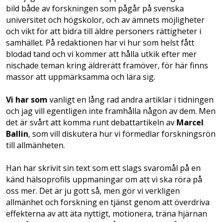
bild både av forskningen som pågår på svenska
universitet och högskolor, och av ämnets möjligheter
och vikt för att bidra till äldre personers rättigheter i
samhället. På redaktionen har vi hur som helst fått
blodad tand och vi kommer att hålla utkik efter mer
nischade teman kring äldrerätt framöver, för här finns
massor att uppmärksamma och lära sig.
Vi har som
vanligt en lång rad andra artiklar i tidningen
och jag vill egentligen inte framhålla någon av dem. Men
det är svårt att komma runt debattartikeln av
Marcel
Ballin
, som vill diskutera hur vi förmedlar forskningsrön
till allmänheten.
Han har skrivit sin text som ett slags svaro­mål på en
känd hälsoprofils uppmaningar om att vi ska röra på
oss mer. Det är ju gott så, men gör vi verkligen
allmänhet och forskning en tjänst genom att överdriva
effekterna av att äta nyttigt, motionera, träna hjärnan