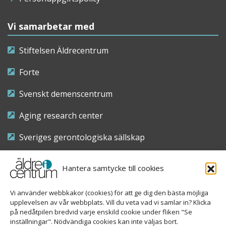
Vi samarbetar med
Stiftelsen Äldrecentrum
Forte
Svenskt demenscentrum
Aging research center
Sveriges gerontologiska sällskap
Riksföreningen för sjuksköterskor inom äldre- och
Hantera samtycke till cookies
demensvård
Vi använder webbkakor (cookies) för att ge dig den bästa möjliga
Nationellt kompetenscentrum anhöriga
upplevelsen av vår webbplats. Vill du veta vad vi samlar in? Klicka
på nedåtpilen bredvid varje enskild cookie under fliken "Se
inställningar". Nödvändiga cookies kan inte väljas bort.