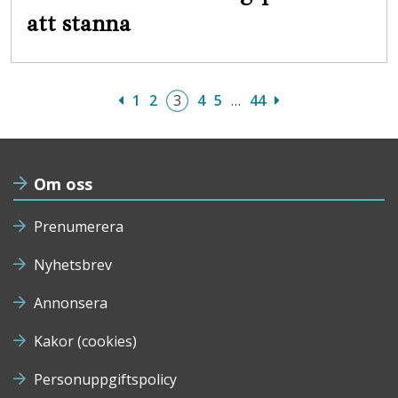
att stanna
1
2
3
4
5
…
44
Om oss
Prenumerera
Nyhetsbrev
Annonsera
Kakor (cookies)
Personuppgiftspolicy