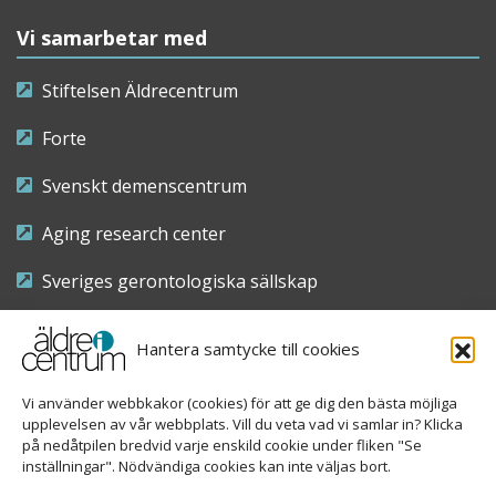
Vi samarbetar med
Stiftelsen Äldrecentrum
Forte
Svenskt demenscentrum
Aging research center
Sveriges gerontologiska sällskap
Riksföreningen för sjuksköterskor inom äldre- och
Hantera samtycke till cookies
demensvård
Vi använder webbkakor (cookies) för att ge dig den bästa möjliga
Nationellt kompetenscentrum anhöriga
upplevelsen av vår webbplats. Vill du veta vad vi samlar in? Klicka
på nedåtpilen bredvid varje enskild cookie under fliken "Se
inställningar". Nödvändiga cookies kan inte väljas bort.