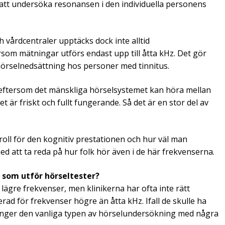
tt undersöka resonansen i den individuella personens
ch vårdcentraler upptäcks dock inte alltid
som mätningar utförs endast upp till åtta kHz. Det gör
hörselnedsättning hos personer med tinnitus.
 eftersom det mänskliga hörselsystemet kan höra mellan
t är friskt och fullt fungerande. Så det är en stor del av
roll för den kognitiv prestationen och hur väl man
med att ta reda på hur folk hör även i de här frekvenserna.
 som utför hörseltester?
ägre frekvenser, men klinikerna har ofta inte rätt
erad för frekvenser högre än åtta kHz. Ifall de skulle ha
rlänger den vanliga typen av hörselundersökning med några