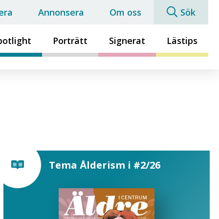
era
Annonsera
Om oss
Sök
potlight
Porträtt
Signerat
Lästips
Tema Ålderism i #2/26