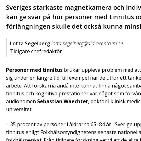
Sveriges starkaste magnetkamera och indiv
kan ge svar på hur personer med tinnitus oc
förlängningen skulle det också kunna mins
Lotta Segelberg
lotta.segelberg@aldrecentrum.se
Tidigare chefredaktör
Personer med tinnitus
brukar uppleva problem med att
sig under en längre tid, till exempel när de utför ett tan
arbete. Att forskarna ändå inte kunnat finna något sam
tinnitus och kognitiva prestationer var något som förvå
audionomen
Sebastian Waechter
, doktor i klinisk medi
universitet.
– 35 procent av personer i åldrarna 65–84 år i Sverige up
tinnitus enligt Folkhälsomyndighetens senaste nationell
folkhälsoenkät. Från tidigare forskning vet vi att de allra