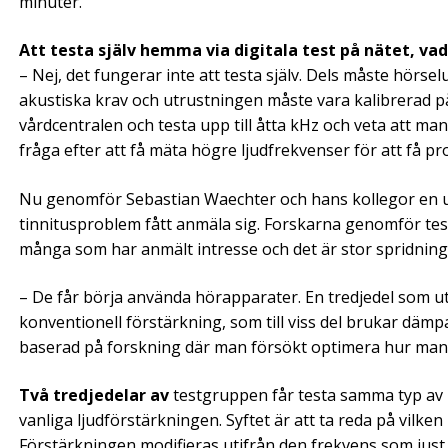
minuter.
Att testa själv hemma via digitala test på nätet, va
– Nej, det fungerar inte att testa själv. Dels måste hörs
akustiska krav och utrustningen måste vara kalibrerad på rä
vårdcentralen och testa upp till åtta kHz och veta att man
fråga efter att få mäta högre ljudfrekvenser för att få pr
Nu genomför Sebastian Waechter och hans kollegor en upp
tinnitusproblem fått anmäla sig. Forskarna genomför teste
många som har anmält intresse och det är stor spridning 
– De får börja använda hörapparater. En tredjedel som u
konventionell förstärkning, som till viss del brukar däm
baserad på forskning där man försökt optimera hur man up
Två tredjedelar av
testgruppen får testa samma typ av 
vanliga ljudförstärkningen. Syftet är att ta reda på vilk
Förstärkningen modifieras utifrån den frekvens som just