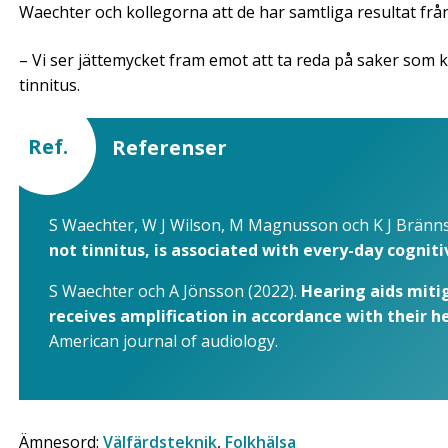
Waechter och kollegorna att de har samtliga resultat från 
– Vi ser jättemycket fram emot att ta reda på saker som 
tinnitus.
Ref.
Referenser
S Waechter, W J Wilson, M Magnusson och K J Bränns
not tinnitus, is associated with every-day cogni
S Waechter och A Jönsson (2022).
Hearing aids mitig
receives amplification in accordance with their 
American journal of audiology.
Ämnesord:
Välfärdsteknik
,
Folkhälsa