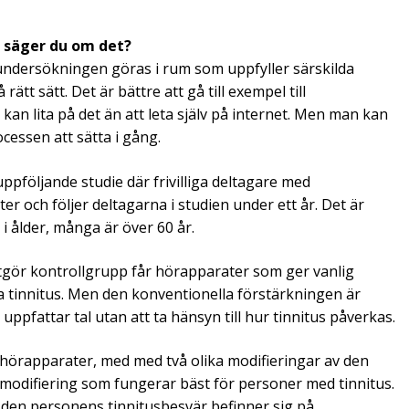
d säger du om det?
elundersökningen göras i rum som uppfyller särskilda
tt sätt. Det är bättre att gå till exempel till
 kan lita på det än att leta själv på internet. Men man kan
ocessen att sätta i gång.
följande studie där frivilliga deltagare med
r och följer deltagarna i studien under ett år. Det är
i ålder, många är över 60 år.
tgör kontrollgrupp får hörapparater som ger vanlig
pa tinnitus. Men den konventionella förstärkningen är
pfattar tal utan att ta hänsyn till hur tinnitus påverkas.
hörapparater, med med två olika modifieringar av den
en modifiering som fungerar bäst för personer med tinnitus.
 den personens tinnitusbesvär befinner sig på.