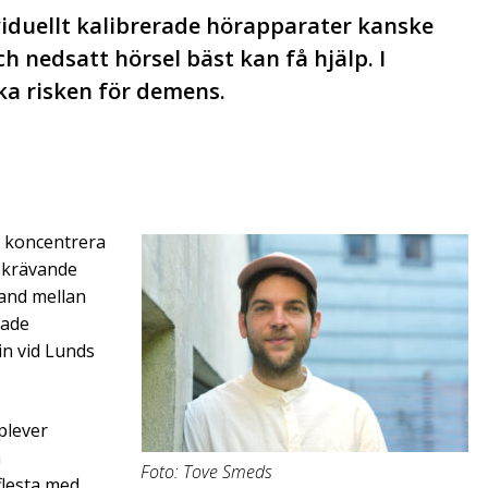
iduellt kalibrerade hörapparater kanske
h nedsatt hörsel bäst kan få hjälp. I
ka risken för demens.
 koncentrera
kekrävande
band mellan
nade
cin vid Lunds
plever
a
Foto: Tove Smeds
 flesta med