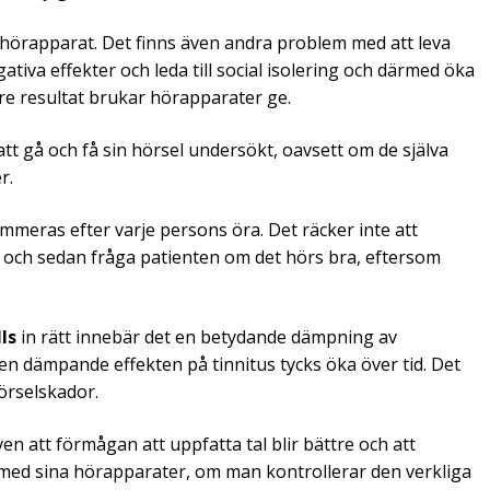
en hörapparat. Det finns även andra problem med att leva
tiva effekter och leda till social isolering och därmed öka
tre resultat brukar hörapparater ge.
tt gå och få sin hörsel undersökt, oavsett om de själva
r.
mmeras efter varje persons öra. Det räcker inte att
och sedan fråga patienten om det hörs bra, eftersom
ls
in rätt innebär det en betydande dämpning av
en dämpande effekten på tinnitus tycks öka över tid. Det
örselskador.
ven att förmågan att uppfatta tal blir bättre och att
 med sina hörapparater, om man kontrollerar den verkliga