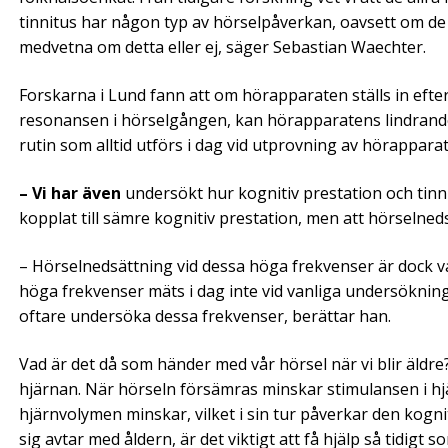
tinnitus har någon typ av hörselpåverkan, oavsett om de 
medvetna om detta eller ej, säger Sebastian Waechter.
Forskarna i Lund fann att om hörapparaten ställs in efte
resonansen i hörselgången, kan hörapparatens lindrande 
rutin som alltid utförs i dag vid utprovning av hörapparat
– Vi har även
undersökt hur kognitiv prestation och tinnitu
kopplat till sämre kognitiv prestation, men att hörselned
– Hörselnedsättning vid dessa höga frekvenser är dock v
höga frekvenser mäts i dag inte vid vanliga undersökninga
oftare undersöka dessa frekvenser, berättar han.
Vad är det då som händer med vår hörsel när vi blir äldre?
hjärnan. När hörseln försämras minskar stimulansen i hjä
hjärnvolymen minskar, vilket i sin tur påverkar den kog
sig avtar med åldern, är det viktigt att få hjälp så tidigt s