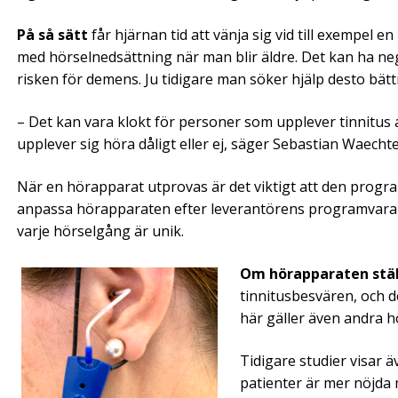
På så sätt
får hjärnan tid att vänja sig vid till exempel 
med hörselnedsättning när man blir äldre. Det kan ha nega
risken för demens. Ju tidigare man söker hjälp desto bät
– Det kan vara klokt för personer som upplever tinnitus a
upplever sig höra dåligt eller ej, säger Sebastian Waechte
När en hörapparat utprovas är det viktigt att den progra
anpassa hörapparaten efter leverantörens programvara 
varje hörselgång är unik.
Om hörapparaten stäl
tinnitusbesvären, och d
här gäller även andra h
Tidigare studier visar ä
patienter är mer nöjda