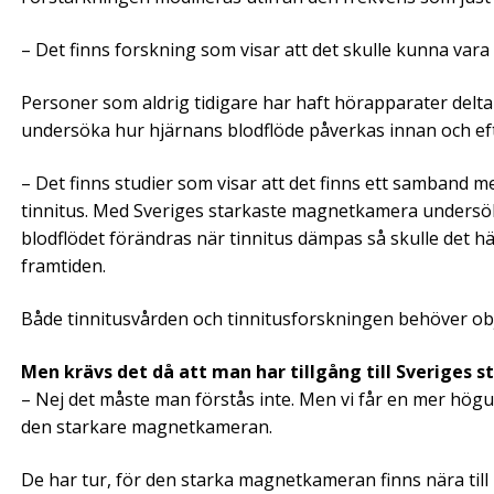
– Det finns forskning som visar att det skulle kunna vara
Personer som aldrig tidigare har haft hörapparater delt
undersöka hur hjärnans blodflöde påverkas innan och eft
– Det finns studier som visar att det finns ett samband m
tinnitus. Med Sveriges starkaste magnetkamera undersöker
blodflödet förändras när tinnitus dämpas så skulle det h
framtiden.
Både tinnitusvården och tinnitusforskningen behöver obj
Men krävs det då att man har tillgång till Sveriges
– Nej det måste man förstås inte. Men vi får en mer högu
den starkare magnetkameran.
De har tur, för den starka magnetkameran finns nära til