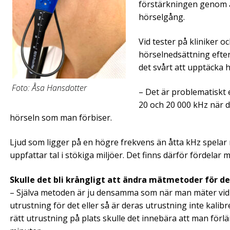
förstärkningen genom a
hörselgång.
Vid tester på kliniker o
hörselnedsättning efter
det svårt att upptäcka 
Foto: Åsa Hansdotter
– Det är problematiskt
20 och 20 000 kHz när de
hörseln som man förbiser.
Ljud som ligger på en högre frekvens än åtta kHz spelar 
uppfattar tal i stökiga miljöer. Det finns därför fördelar 
Skulle det bli krångligt att ändra mätmetoder för de
– Själva metoden är ju densamma som när man mäter vid l
utrustning för det eller så är deras utrustning inte kalibr
rätt utrustning på plats skulle det innebära att man fö