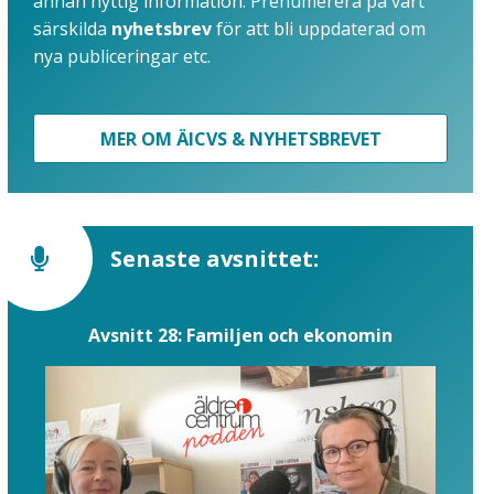
annan nyttig information. Prenumerera på vårt
särskilda
nyhetsbrev
för att bli uppdaterad om
nya publiceringar etc.
MER OM ÄICVS & NYHETSBREVET
Senaste avsnittet:
Avsnitt 28: Familjen och ekonomin