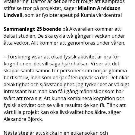
vitalisering. Därför är det oerhört roligt att Kamprads
stiftelse tror på projektet, säger
Mialinn Arvidsson
Lindvall
, som är fysioterapeut på Kumla vårdcentral.
Sammanlagt 25 boende
på Akvarellen kommer att
delta i studien. De ska cykla två gånger i veckan under
åtta veckor. Allt kommer att genomföras under våren.
– Forskning visar att ökad fysisk aktivitet är bra för
kognitionen, det vill säga hjärnhälsan. Vi ser att det
skapar samtalsämne för personer som börjar glömma
bort sitt liv, men som börjar återuppväcka det. Det ökar
delaktighet och självständighet. Jag tycker det är väldigt
intressant hur man kan få i gång människor som har
svårt att röra sig. Att kunna kombinera kognition och
fysisk aktivitet och se vilka resultat de kan få. Tänk att
vårt lilla projekt kan öka livskvalitet hos äldre, säger
Alexandra Björck.
Nästa steg är att skicka in en etikansökan och