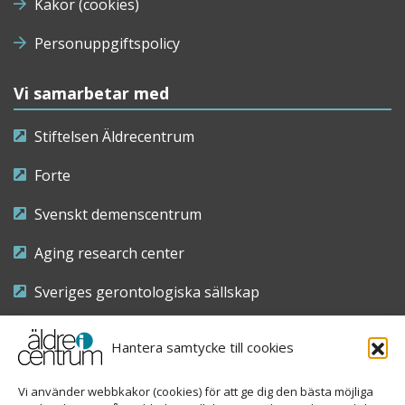
Kakor (cookies)
Personuppgiftspolicy
Vi samarbetar med
Stiftelsen Äldrecentrum
Forte
Svenskt demenscentrum
Aging research center
Sveriges gerontologiska sällskap
Riksföreningen för sjuksköterskor inom äldre- och
Hantera samtycke till cookies
demensvård
Vi använder webbkakor (cookies) för att ge dig den bästa möjliga
Nationellt kompetenscentrum anhöriga