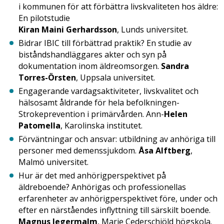
i kommunen för att förbättra livskvaliteten hos äldre:
En pilotstudie
Kiran Maini Gerhardsson
, Lunds universitet.
Bidrar IBIC till förbättrad praktik? En studie av
biståndshandläggares akter och syn på
dokumentation inom äldreomsorgen.
Sandra
Torres-Örsten
, Uppsala universitet.
Engagerande vardagsaktiviteter, livskvalitet och
hälsosamt åldrande för hela befolkningen-
Strokeprevention i primärvården. Ann-
Helen
Patomella
, Karolinska institutet.
Förväntningar och ansvar: utbildning av anhöriga till
personer med demenssjukdom.
Åsa Alftberg
,
Malmö universitet.
Hur är det med anhörigperspektivet på
äldreboende? Anhörigas och professionellas
erfarenheter av anhörigperspektivet före, under och
efter en närståendes inflyttning till särskilt boende.
Magnus Jegermalm
, Marie Cederschiöld högskola.