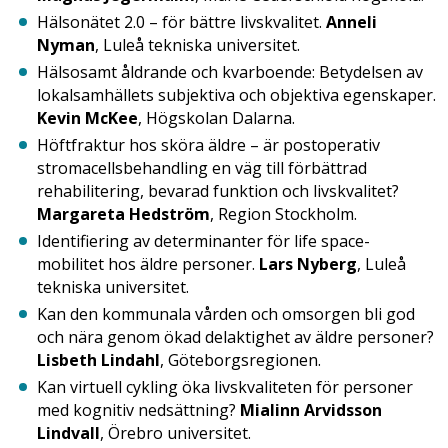
Hälsonätet 2.0 – för bättre livskvalitet.
Anneli
Nyman
, Luleå tekniska universitet.
Hälsosamt åldrande och kvarboende: Betydelsen av
lokalsamhällets subjektiva och objektiva egenskaper.
Kevin McKee
, Högskolan Dalarna.
Höftfraktur hos sköra äldre – är postoperativ
stromacellsbehandling en väg till förbättrad
rehabilitering, bevarad funktion och livskvalitet?
Margareta Hedström
, Region Stockholm.
Identifiering av determinanter för life space-
mobilitet hos äldre personer.
Lars Nyberg
, Luleå
tekniska universitet.
Kan den kommunala vården och omsorgen bli god
och nära genom ökad delaktighet av äldre personer?
Lisbeth Lindahl
, Göteborgsregionen.
Kan virtuell cykling öka livskvaliteten för personer
med kognitiv nedsättning?
Mialinn Arvidsson
Lindvall
, Örebro universitet.