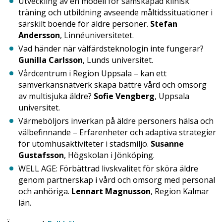
Utveckling av en modell för samskapad klinisk
träning och utbildning avseende måltidssituationer i
särskilt boende för äldre personer.
Stefan
Andersson
, Linnéuniversitetet.
Vad händer när välfärdsteknologin inte fungerar?
Gunilla Carlsson
, Lunds universitet.
Vårdcentrum i Region Uppsala – kan ett
samverkansnätverk skapa bättre vård och omsorg
av multisjuka äldre?
Sofie Vengberg
, Uppsala
universitet.
Värmeböljors inverkan på äldre personers hälsa och
välbefinnande – Erfarenheter och adaptiva strategier
för utomhusaktiviteter i stadsmiljö.
Susanne
Gustafsson
, Högskolan i Jönköping.
WELL AGE: Förbättrad livskvalitet för sköra äldre
genom partnerskap i vård och omsorg med personal
och anhöriga.
Lennart Magnusson
, Region Kalmar
län.