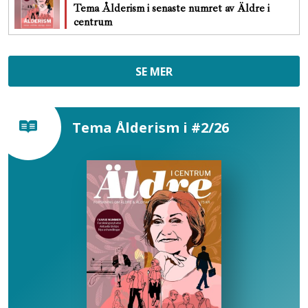
Tema Ålderism i senaste numret av Äldre i
centrum
SE MER
Tema Ålderism i #2/26