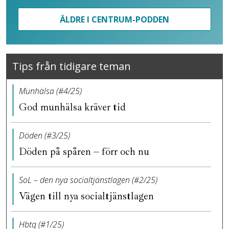
ÄLDRE I CENTRUM-PODDEN
Tips från tidigare teman
Munhälsa (#4/25)
God munhälsa kräver tid
Döden (#3/25)
Döden på spåren – förr och nu
SoL – den nya socialtjänstlagen (#2/25)
Vägen till nya socialtjänstlagen
Hbtq (#1/25)