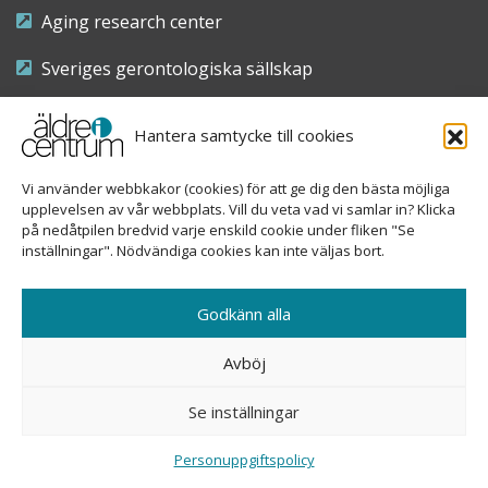
Aging research center
Sveriges gerontologiska sällskap
Riksföreningen för sjuksköterskor inom äldre- och
Hantera samtycke till cookies
demensvård
Vi använder webbkakor (cookies) för att ge dig den bästa möjliga
Nationellt kompetenscentrum anhöriga
upplevelsen av vår webbplats. Vill du veta vad vi samlar in? Klicka
på nedåtpilen bredvid varje enskild cookie under fliken "Se
inställningar". Nödvändiga cookies kan inte väljas bort.
Copyright © 2026 Äldre i centrum
Godkänn alla
Sveavägen 155, 113 46 Stockholm
Avböj
08-690 58 84
Se inställningar
info@aldreicentrum.se
Ansvarig utgivare: Åsa Hedberg Rundgren
Personuppgiftspolicy