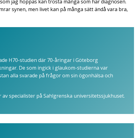
nd som jag hoppas kan trösta många som har diagnosen.
ämrar synen, men livet kan på många sätt ändå vara bra,
ade H70-studien där 70-åringar i Göteborg
kningar. De som ingick i glaukom-studierna var
tan alla svarade på frågor om sin ögonhälsa och
v specialister på Sahlgrenska universitetssjukhuset.