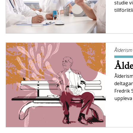
studie v
tillförl
Ålderism
Ålde
Ålderism
deltaga
Fredrik 
uppleva 