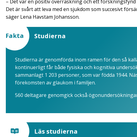
– Det var en positiv överraskning och ett forskningsfy
Det är svårt att leva med en sjukdom som succesivt förs
säger Lena Havstam Johansson.
Fakta
Studierna
Studierna är genomförda inom ramen för den så kall
kontinuerligt får både fysiska och kognitiva undersö
sammanlagt 1 203 personer, som var födda 1944. Näs
förekomsten av glaukom i familjen.
560 deltagare genomgick också ögonundersökningar a
Läs studierna