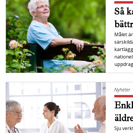
Så ka
bätt
Målet är 
särskil
kartläg
nationel
uppdrag”
Nyheter
Enkl
äldr
Sju verk