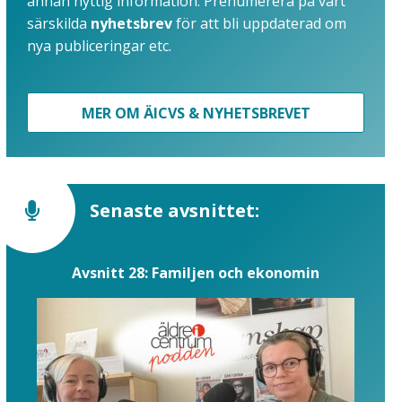
annan nyttig information. Prenumerera på vårt
särskilda
nyhetsbrev
för att bli uppdaterad om
nya publiceringar etc.
MER OM ÄICVS & NYHETSBREVET
Senaste avsnittet:
Avsnitt 28: Familjen och ekonomin