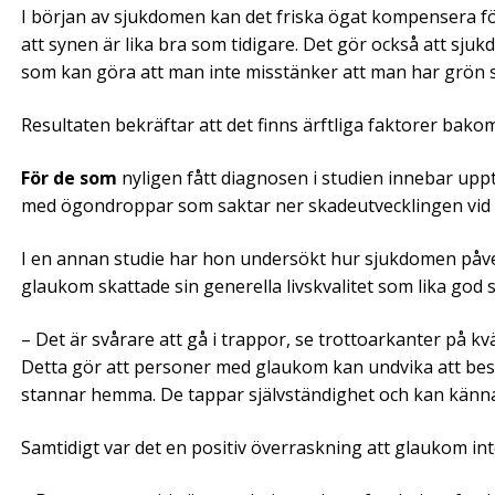
I början av sjukdomen kan det friska ögat kompensera fö
att synen är lika bra som tidigare. Det gör också att sju
som kan göra att man inte misstänker att man har grön s
Resultaten bekräftar att det finns ärftliga faktorer bak
För de som
nyligen fått diagnosen i studien innebar upp
med ögondroppar som saktar ner skadeutvecklingen vid
I en annan studie har hon undersökt hur sjukdomen påve
glaukom skattade sin generella livskvalitet som lika god
– Det är svårare att gå i trappor, se trottoarkanter på kvä
Detta gör att personer med glaukom kan undvika att besök
stannar hemma. De tappar självständighet och kan känna 
Samtidigt var det en positiv överraskning att glaukom in