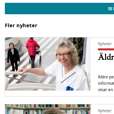
SE
Fler nyheter
Nyheter
Äldr
Äldre per
informa
visar en
Nyheter