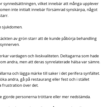
r synnedsättningen, vilket innebär att många upplever
kdomen inte initialt innebär försämrad synskärpa, något
tarr.
om sjukdomen.
täckten av grön starr att de kunde påbörja behandling
 synnerven.
rkar vardagen och livskvaliteten. Deltagarna som hade
 som andra, men att deras synrelaterade hälsa var sämre.
llarna och lägga märke till saker i det perifera synfältet.
a andra, gå på restaurang eller fest och i stället
frustration över det.
te gjorde personerna tröttare eller mer nedstämda.