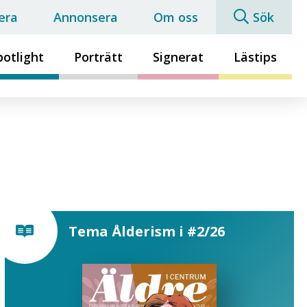
era
Annonsera
Om oss
Sök
potlight
Porträtt
Signerat
Lästips
Tema Ålderism i #2/26