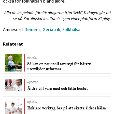
också för folkhälsan bland äldre.
Alla de inspelade föreläsningarna från SNAC-K-dagen går att
se på Karolinska institutets egen videoplattform KI play.
Ämnesord:
Demens
,
Geriatrik
,
Folkhälsa
Relaterat
Nyheter
Så kan en nationell strategi för bättre
utemiljöer utformas
Nyheter
Äldre vill vara med och fatta beslut
Nyheter
Enklare verktyg bra på att skatta äldres hälsa