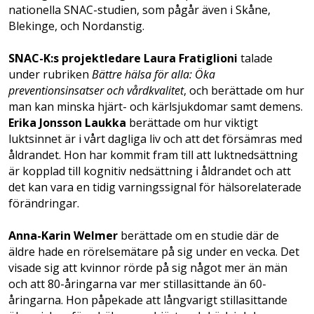
nationella SNAC-studien, som pågår även i Skåne,
Blekinge, och Nordanstig.
SNAC-K:s projektledare Laura Fratiglioni
talade
under rubriken
Bättre hälsa för alla: Öka
preventionsinsatser och vårdkvalitet
, och berättade om hur
man kan minska hjärt- och kärlsjukdomar samt demens.
Erika Jonsson Laukka
berättade om hur viktigt
luktsinnet är i vårt dagliga liv och att det försämras med
åldrandet. Hon har kommit fram till att luktnedsättning
är kopplad till kognitiv nedsättning i åldrandet och att
det kan vara en tidig varningssignal för hälsorelaterade
förändringar.
Anna-Karin Welmer
berättade om en studie där de
äldre hade en rörelsemätare på sig under en vecka. Det
visade sig att kvinnor rörde på sig något mer än män
och att 80-åringarna var mer stillasittande än 60-
åringarna. Hon påpekade att långvarigt stillasittande