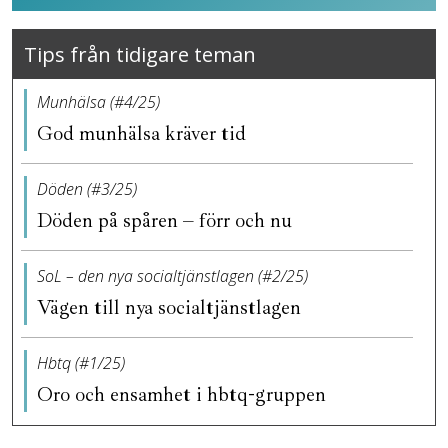
Tips från tidigare teman
Munhälsa (#4/25)
God munhälsa kräver tid
Döden (#3/25)
Döden på spåren – förr och nu
SoL – den nya socialtjänstlagen (#2/25)
Vägen till nya socialtjänstlagen
Hbtq (#1/25)
Oro och ensamhet i hbtq-gruppen