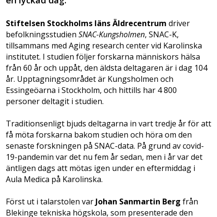
Stiftelsen Stockholms läns Äldrecentrum
driver
befolkningsstudien
SNAC-Kungsholmen
, SNAC-K,
tillsammans med Aging research center vid Karolinska
institutet. I studien följer forskarna människors hälsa
från 60 år och uppåt, den äldsta deltagaren är i dag 104
år. Upptagningsområdet är Kungsholmen och
Essingeöarna i Stockholm, och hittills har 4 800
personer deltagit i studien.
Traditionsenligt bjuds deltagarna in vart tredje år för att
få möta forskarna bakom studien och höra om den
senaste forskningen på SNAC-data. På grund av covid-
19-pandemin var det nu fem år sedan, men i år var det
äntligen dags att mötas igen under en eftermiddag i
Aula Medica på Karolinska.
Först ut i talarstolen var
Johan Sanmartin Berg
från
Blekinge tekniska högskola, som presenterade den