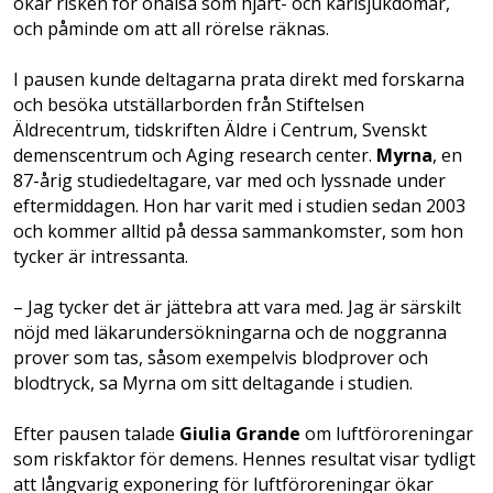
ökar risken för ohälsa som hjärt- och kärlsjukdomar,
och påminde om att all rörelse räknas.
I pausen kunde deltagarna prata direkt med forskarna
och besöka utställarborden från Stiftelsen
Äldrecentrum, tidskriften Äldre i Centrum, Svenskt
demenscentrum och Aging research center.
Myrna
, en
87-årig studiedeltagare, var med och lyssnade under
eftermiddagen. Hon har varit med i studien sedan 2003
och kommer alltid på dessa sammankomster, som hon
tycker är intressanta.
– Jag tycker det är jättebra att vara med. Jag är särskilt
nöjd med läkarundersökningarna och de noggranna
prover som tas, såsom exempelvis blodprover och
blodtryck, sa Myrna om sitt deltagande i studien.
Efter pausen talade
Giulia Grande
om luftföroreningar
som riskfaktor för demens. Hennes resultat visar tydligt
att långvarig exponering för luftföroreningar ökar